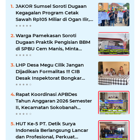
JAKOR Sumsel Soroti Dugaan
Kegagalan Program Cetak
Sawah Rp105 Miliar di Ogan Ilir,
Desak Kadis Pertanian Mundur
Warga Pamekasan Soroti
Dugaan Praktik Pengisian BBM
di SPBU Cem Manis, Minta
Klarifikasi dan Pengawasan
LHP Desa Megu Cilik Jangan
Dijadikan Formalitas !!! CIB
Desak Inspektorat Bongkar
Seluruh Fakta dan Hentikan
Dugaan Permainan Oknum
Rapat Koordinasi APBDes
Tahun Anggaran 2026 Semester
II, Kecamatan Sokobanah
Libatkan 12 Desa
HUT Ke-5 PT. Detik Surya
Indonesia Berlangsung Lancar
dan Profesional, Perkuat