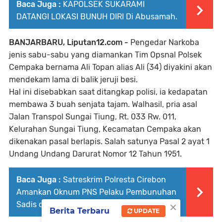
Baca Juga :
KAPOLSEK SUKARAMI
DATANGI LOKASI BUNUH DIRI Di Abusamah.
BANJARBARU, Liputan12.com -
Pengedar Narkoba
jenis sabu-sabu yang diamankan Tim Opsnal Polsek
Cempaka bernama Ali Topan alias Ali (34) diyakini akan
mendekam lama di balik jeruji besi.
Hal ini disebabkan saat ditangkap polisi, ia kedapatan
membawa 3 buah senjata tajam. Walhasil, pria asal
Jalan Transpol Sungai Tiung, Rt. 033 Rw. 011,
Kelurahan Sungai Tiung, Kecamatan Cempaka akan
dikenakan pasal berlapis. Salah satunya Pasal 2 ayat 1
Undang Undang Darurat Nomor 12 Tahun 1951.
Baca Juga :
Satreskrim Polresta Cirebon
Amankan Oknum PNS Pelaku Pembunuhan
×
Sadis di Gegesik
Berita Terbaru
UPDATE