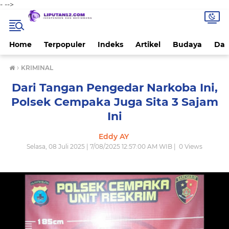
-
-->
Home
Terpopuler
Indeks
Artikel
Budaya
Dae
›
KRIMINAL
Dari Tangan Pengedar Narkoba Ini,
Polsek Cempaka Juga Sita 3 Sajam
Ini
Eddy AY
Selasa, 08 Juli 2025 | 7/08/2025 12:57:00 AM WIB |
0
Views