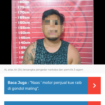
AL alias Ali (34) tersangka pengedar narkoba dan pemilik 3 sajam
Baca Juga :
"Naas ' motor penjual kue raib
di gondol maling".