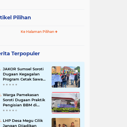
tikel Pilihan
Ke Halaman Pilihan
rita Terpopuler
JAKOR Sumsel Soroti
Dugaan Kegagalan
Program Cetak Sawah
Rp105 Miliar di Ogan
Ilir, Desak Kadis
Pertanian Mundur
Warga Pamekasan
Soroti Dugaan Praktik
Pengisian BBM di
SPBU Cem Manis,
Minta Klarifikasi dan
Pengawasan
LHP Desa Megu Cilik
Jangan Dijadikan