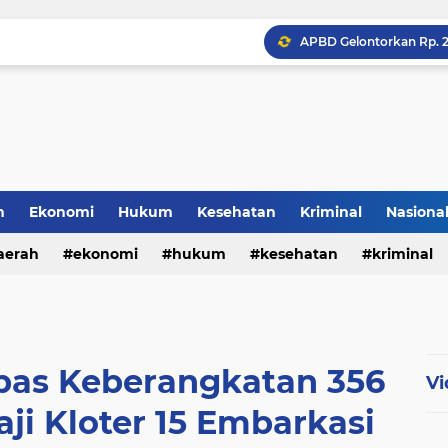
Polresta Cirebon Sita Ra
h
Ekonomi
Hukum
Kesehatan
Kriminal
Nasiona
al
aerah
ekonomi
hukum
kesehatan
kriminal
sosial
epas Keberangkatan 356
Vi
ji Kloter 15 Embarkasi