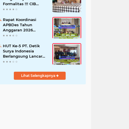
Formalitas !!! CIB
Desak Inspektorat
Bongkar Seluruh Fakta
dan Hentikan Dugaan
Rapat Koordinasi
Permainan Oknum
APBDes Tahun
Anggaran 2026
Semester II,
Kecamatan
Sokobanah Libatkan 12
HUT Ke-5 PT. Detik
Desa
Surya Indonesia
Berlangsung Lancar
dan Profesional,
Perkuat Kompetensi
Wartawan
Lihat Selengkapnya