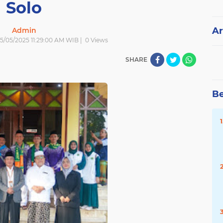
Solo
Ar
Admin
 5/05/2025 11:29:00 AM WIB |
0
Views
SHARE
Be