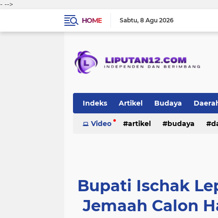
-
-->
HOME
Sabtu
8 Agu 2026
Indeks
Artikel
Budaya
Daera
Peristiwa
Video
Politik
artikel
TNI-Polri
budaya
sosi
d
peristiwa
politik
tni-polri
Bupati Ischak L
Jemaah Calon Ha