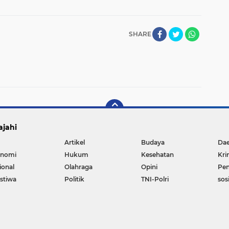
SHARE
ajahi
Artikel
Budaya
Da
nomi
Hukum
Kesehatan
Kri
ional
Olahraga
Opini
Pen
istiwa
Politik
TNI-Polri
sos