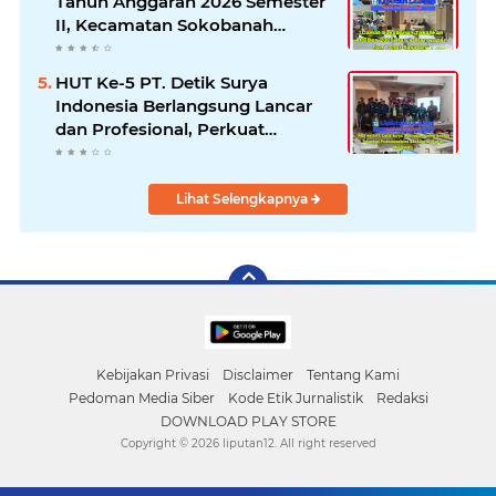
Tahun Anggaran 2026 Semester
II, Kecamatan Sokobanah
Libatkan 12 Desa
HUT Ke-5 PT. Detik Surya
Indonesia Berlangsung Lancar
dan Profesional, Perkuat
Kompetensi Wartawan
Lihat Selengkapnya
Kebijakan Privasi
Disclaimer
Tentang Kami
Pedoman Media Siber
Kode Etik Jurnalistik
Redaksi
DOWNLOAD PLAY STORE
Copyright ©
2026 liputan12. All right reserved