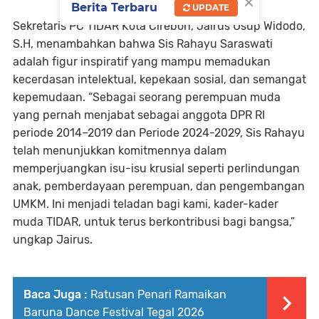
×
Berita Terbaru
UPDATE
Sekretaris PC TIDAR Kota Cirebon, Jairus Usup Widodo,
S.H, menambahkan bahwa Sis Rahayu Saraswati
adalah figur inspiratif yang mampu memadukan
kecerdasan intelektual, kepekaan sosial, dan semangat
kepemudaan. “Sebagai seorang perempuan muda
yang pernah menjabat sebagai anggota DPR RI
periode 2014–2019 dan Periode 2024-2029, Sis Rahayu
telah menunjukkan komitmennya dalam
memperjuangkan isu-isu krusial seperti perlindungan
anak, pemberdayaan perempuan, dan pengembangan
UMKM. Ini menjadi teladan bagi kami, kader-kader
muda TIDAR, untuk terus berkontribusi bagi bangsa,”
ungkap Jairus.
Baca Juga :
Ratusan Penari Ramaikan
Baruna Dance Festival Tegal 2026