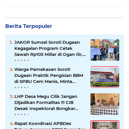
Berita Terpopuler
JAKOR Sumsel Soroti Dugaan
Kegagalan Program Cetak
Sawah Rp105 Miliar di Ogan Ilir,
Desak Kadis Pertanian Mundur
Warga Pamekasan Soroti
Dugaan Praktik Pengisian BBM
di SPBU Cem Manis, Minta
Klarifikasi dan Pengawasan
LHP Desa Megu Cilik Jangan
Dijadikan Formalitas !!! CIB
Desak Inspektorat Bongkar
Seluruh Fakta dan Hentikan
Dugaan Permainan Oknum
Rapat Koordinasi APBDes