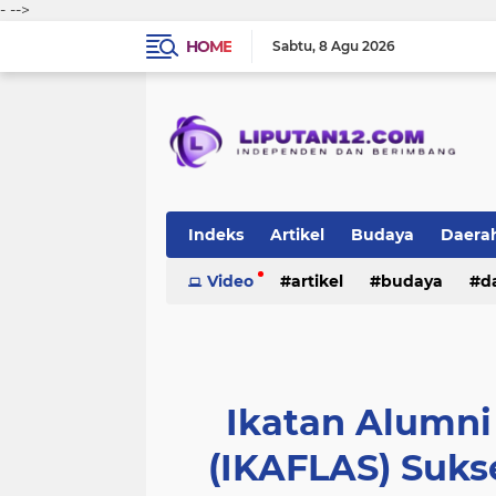
-
-->
HOME
Sabtu
8 Agu 2026
Indeks
Artikel
Budaya
Daera
Peristiwa
Video
Politik
artikel
TNI-Polri
budaya
sosi
d
peristiwa
politik
tni-polri
Ikatan Alumn
(IKAFLAS) Sukse