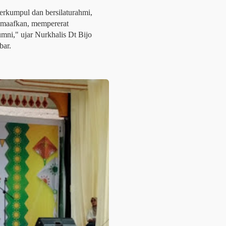
berkumpul dan bersilaturahmi,
emaafkan, mempererat
mni," ujar Nurkhalis Dt Bijo
bar.