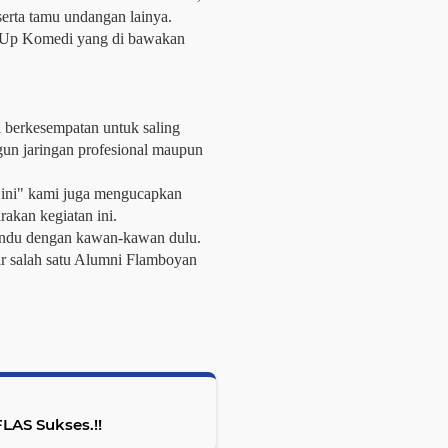
serta tamu undangan lainya.
d Up Komedi yang di bawakan
i berkesempatan untuk saling
un jaringan profesional maupun
l ini" kami juga mengucapkan
rakan kegiatan ini.
rindu dengan kawan-kawan dulu.
ar salah satu Alumni Flamboyan
Irfendi Arbi : Acara Halal Bi Halal IKAFLAS Sukses.!!