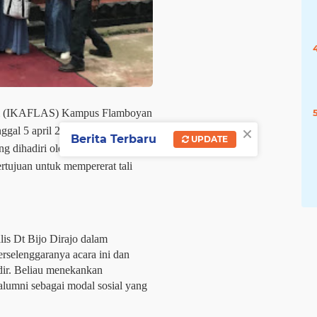
ni (IKAFLAS) Kampus Flamboyan
×
ggal 5 april 2025 di lapangan
Berita Terbaru
UPDATE
 dihadiri oleh ratusan alumni
ertujuan untuk mempererat tali
 Dt Bijo Dirajo dalam
rselenggaranya acara ini dan
dir. Beliau menekankan
lumni sebagai modal sosial yang