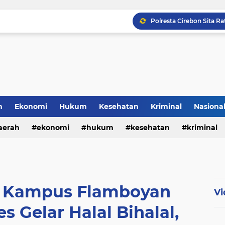
Polresta Cirebon Sita Ra
h
Ekonomi
Hukum
Kesehatan
Kriminal
Nasiona
al
aerah
ekonomi
hukum
kesehatan
kriminal
sosial
i Kampus Flamboyan
Vi
s Gelar Halal Bihalal,