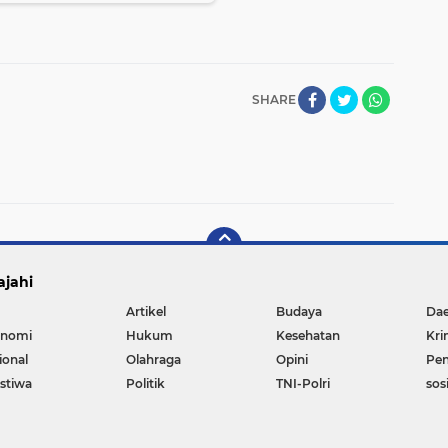
SHARE
ajahi
Artikel
Budaya
Da
nomi
Hukum
Kesehatan
Kri
ional
Olahraga
Opini
Pen
istiwa
Politik
TNI-Polri
sos