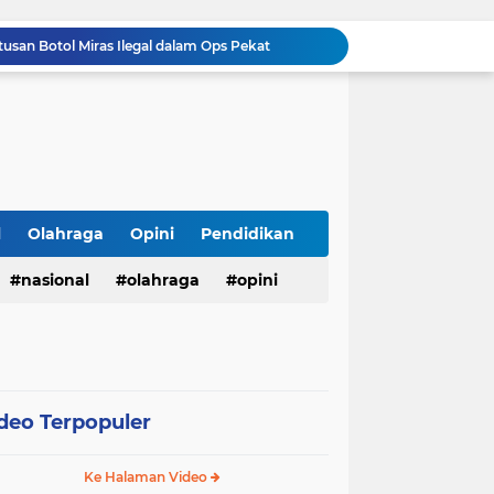
tusan Botol Miras Ilegal dalam Ops Pekat
Wujudkan Semangat Merdeka, Lapas Pasir Pangarayan Gandeng Puskesmas Rambah Layani Pemeriksaan Kesehatan Gratis
Sambut HUT ke-81 RI, Lapas Pasir Pangarayan Gelar Jumat Berkah dengan Berbagi Sembako kepada Warga Kurang Mampu
APBD Gelontorkan Rp. 23 Miliar untuk DPRD Sampang, Gedung Wakil Rakyat Malah Lengang Saat Jam Kerja
Warga Labuhanbatu Desak APH Buru "Jabak", Diduga Dalangi Jaringan Sabu yang Kembali Merajalela
Semarak HUT ke-81 RI, Kades Pangelen Zainal Abidin Gelar Jalan Sehat Bersama Warga
Warga Kelurahan Aur Kuning Payakumbuh Krisis Air Bersih, Distribusi PDAM Sering Mati Total.
Warga Grand Talago Resah, Air PDAM Mati 2 Minggu, Kinerja PDAM Payakumbuh Disorot
l
Olahraga
Opini
Pendidikan
Ciptakan Rasa Aman, Polsek Kalitengah Gelar Commander Wish Pagi di 3 Titik Rawan LAMONGAN
nasional
olahraga
opini
Kakanwil Ditjenpas Riau Resmi Buka Semarak HUT Ke-81 RI, Lapas Pasir Pangarayan Turunkan Tim Terbaik di Kakanwil Cup Mini Soccer
deo Terpopuler
Ke Halaman Video