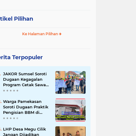
tikel Pilihan
Ke Halaman Pilihan
rita Terpopuler
JAKOR Sumsel Soroti
Dugaan Kegagalan
Program Cetak Sawah
Rp105 Miliar di Ogan
Ilir, Desak Kadis
Pertanian Mundur
Warga Pamekasan
Soroti Dugaan Praktik
Pengisian BBM di
SPBU Cem Manis,
Minta Klarifikasi dan
Pengawasan
LHP Desa Megu Cilik
Jangan Dijadikan