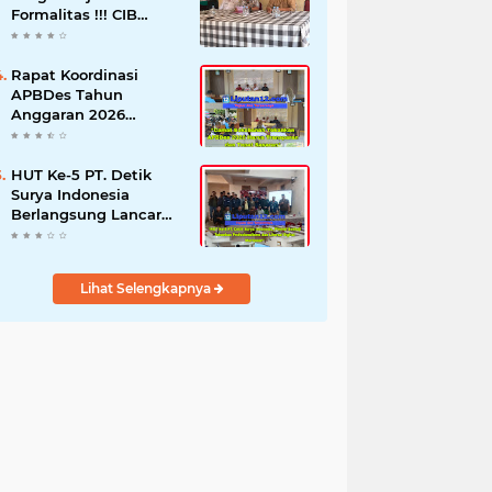
Formalitas !!! CIB
Desak Inspektorat
Bongkar Seluruh Fakta
dan Hentikan Dugaan
Rapat Koordinasi
Permainan Oknum
APBDes Tahun
Anggaran 2026
Semester II,
Kecamatan
Sokobanah Libatkan 12
HUT Ke-5 PT. Detik
Desa
Surya Indonesia
Berlangsung Lancar
dan Profesional,
Perkuat Kompetensi
Wartawan
Lihat Selengkapnya