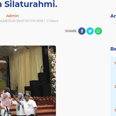
 Silaturahmi.
Ar
Admin
| 4/05/2025 09:57:00 PM WIB |
0
Views
SHARE
Be