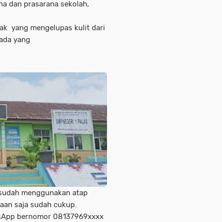
a dan prasarana sekolah,
k yang mengelupas kulit dari
 ada yang
n sudah menggunakan atap
raan saja sudah cukup.
atsApp bernomor 08137969xxxx