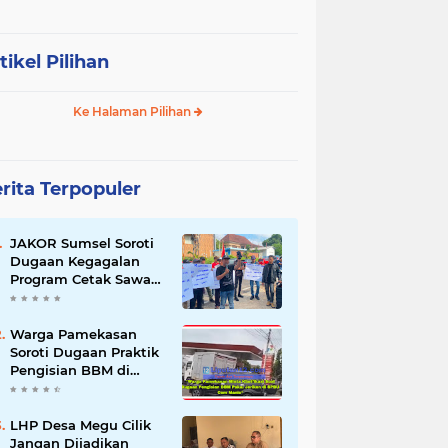
tikel Pilihan
Ke Halaman Pilihan
rita Terpopuler
JAKOR Sumsel Soroti
Dugaan Kegagalan
Program Cetak Sawah
Rp105 Miliar di Ogan
Ilir, Desak Kadis
Pertanian Mundur
Warga Pamekasan
Soroti Dugaan Praktik
Pengisian BBM di
SPBU Cem Manis,
Minta Klarifikasi dan
Pengawasan
LHP Desa Megu Cilik
Jangan Dijadikan