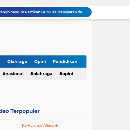
Tepis Isu Miring, AKD Karangbinangun Pastikan BUMDes Transparan dan Diawasi Ketat
Semarak HUT ke-81 RI, Lapas Kuningan Gelar Fun Walk, Donor Darah, Pemeriksaan Kesehatan hingga Bakti Sosial
Innalillahi, Cak Sholeh Pengacara "No Viral No Justice" Berpulang, Jenazah Akan Dimakamkan di Ponpes Singa Putih Pasuruan
Operasional SPPG 5 Bandengan berhenti sementara usai menu MBG di duga sebabkan keracunan bagaimana dengan air limbah SPPG 3 Bawu yang di duga cemari sumur warga.
Gerhana Matahari Total 12 Agustus 2026: Fenomena Langka, Apakah Bisa Dilihat dari Indonesia?
Meriahkan Final Piala Presiden 2026, Polresta Cirebon Gelar Nobar Persib vs Persebaya dan Bagi-Bagi Motor Listrik
Ringkus Satu Orang Tersangka, Satresnarkoba Polres Payakumbuh Amankan Satu Paket Sabu
Walikota Zulmaeta Melantik Pengurus Baru KONI Kota Payakumbuh Masa Bakti 2026-2030
l
Olahraga
Opini
Pendidikan
Walikota Payakumbuh Bersama BPIP Dan Anggota Komisi XIII DPR RI Arizal Aziz Gelar Sosialisasi Empat Pilar MPR RI.
nasional
olahraga
opini
APBD Gelontorkan Rp. 23 Miliar untuk DPRD Sampang, Gedung Wakil Rakyat Malah Lengang Saat Jam Kerja
deo Terpopuler
Ke Halaman Video