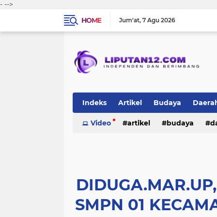
-
-->
HOME
Jum'at
7 Agu 2026
Indeks
Artikel
Budaya
Daera
Peristiwa
Video
Politik
artikel
TNI-Polri
budaya
sosi
d
peristiwa
politik
tni-polri
DIDUGA.MAR.UP
SMPN 01 KECAM