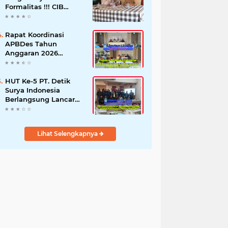
Formalitas !!! CIB
Desak Inspektorat
Bongkar Seluruh Fakta
dan Hentikan Dugaan
Rapat Koordinasi
Permainan Oknum
APBDes Tahun
Anggaran 2026
Semester II,
Kecamatan
Sokobanah Libatkan 12
HUT Ke-5 PT. Detik
Desa
Surya Indonesia
Berlangsung Lancar
dan Profesional,
Perkuat Kompetensi
Wartawan
Lihat Selengkapnya