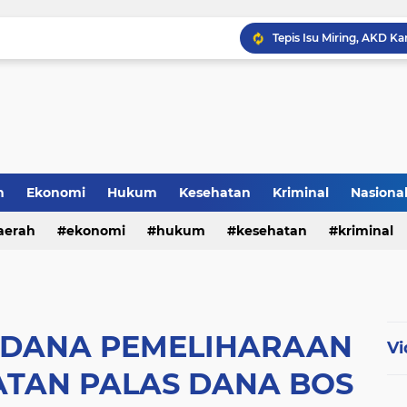
h
Ekonomi
Hukum
Kesehatan
Kriminal
Nasiona
al
aerah
ekonomi
hukum
kesehatan
kriminal
sosial
,DANA PEMELIHARAAN
Vi
ATAN PALAS DANA BOS