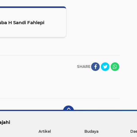
uba H Sandi Fahlepi
SHARE
ajahi
Artikel
Budaya
Da