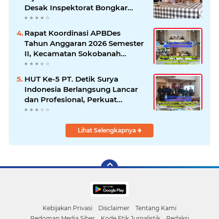
Desak Inspektorat Bongkar
Seluruh Fakta dan Hentikan
Dugaan Permainan Oknum
Rapat Koordinasi APBDes
Tahun Anggaran 2026 Semester
II, Kecamatan Sokobanah
Libatkan 12 Desa
HUT Ke-5 PT. Detik Surya
Indonesia Berlangsung Lancar
dan Profesional, Perkuat
Kompetensi Wartawan
Lihat Selengkapnya
Kebijakan Privasi
Disclaimer
Tentang Kami
Pedoman Media Siber
Kode Etik Jurnalistik
Redaksi