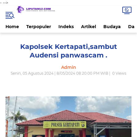
-
-->
Home
Terpopuler
Indeks
Artikel
Budaya
Dae
Kapolsek Kertapati,sambut
Audensi panwascam .
Admin
Senin, 05 Agustus 2024 | 8/05/2024 08:20:00 PM WIB |
0
Views