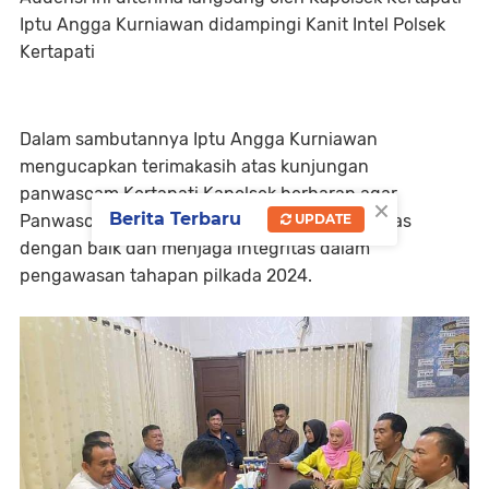
Iptu Angga Kurniawan didampingi Kanit Intel Polsek
Kertapati
Dalam sambutannya Iptu Angga Kurniawan
mengucapkan terimakasih atas kunjungan
panwascam Kertapati,Kapolsek berharap agar
×
Berita Terbaru
UPDATE
Panwascam Kertapati dapat menjalankan tugas
dengan baik dan menjaga integritas dalam
pengawasan tahapan pilkada 2024.