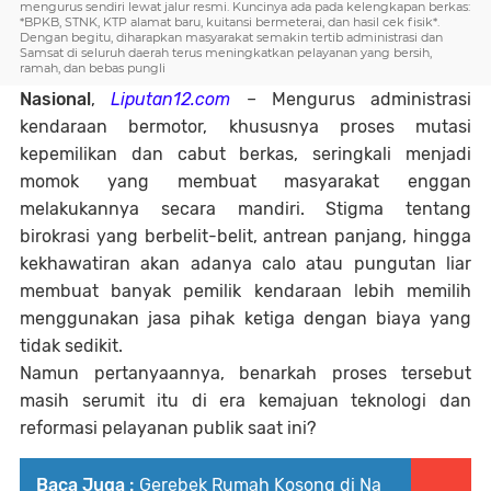
mengurus sendiri lewat jalur resmi. Kuncinya ada pada kelengkapan berkas:
*BPKB, STNK, KTP alamat baru, kuitansi bermeterai, dan hasil cek fisik*.
Dengan begitu, diharapkan masyarakat semakin tertib administrasi dan
Samsat di seluruh daerah terus meningkatkan pelayanan yang bersih,
ramah, dan bebas pungli
Nasional
,
Liputan12.com
– Mengurus administrasi
kendaraan bermotor, khususnya proses mutasi
kepemilikan dan cabut berkas, seringkali menjadi
momok yang membuat masyarakat enggan
melakukannya secara mandiri. Stigma tentang
birokrasi yang berbelit-belit, antrean panjang, hingga
kekhawatiran akan adanya calo atau pungutan liar
membuat banyak pemilik kendaraan lebih memilih
menggunakan jasa pihak ketiga dengan biaya yang
tidak sedikit.
Namun pertanyaannya, benarkah proses tersebut
masih serumit itu di era kemajuan teknologi dan
reformasi pelayanan publik saat ini?
Baca Juga :
Gerebek Rumah Kosong di Na