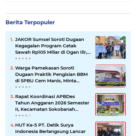
Berita Terpopuler
JAKOR Sumsel Soroti Dugaan
Kegagalan Program Cetak
Sawah Rp105 Miliar di Ogan Ilir,
Desak Kadis Pertanian Mundur
Warga Pamekasan Soroti
Dugaan Praktik Pengisian BBM
di SPBU Cem Manis, Minta
Klarifikasi dan Pengawasan
Rapat Koordinasi APBDes
Tahun Anggaran 2026 Semester
II, Kecamatan Sokobanah
Libatkan 12 Desa
HUT Ke-5 PT. Detik Surya
Indonesia Berlangsung Lancar