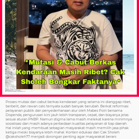
Proses mutasi dan cabut berkas kendaraan yang selama ini dianggap ribet,
berbelit, dan rawan calo ternyata sudah banyak berubah. Berkat reformasi
pelayanan publik dan penyederhanaan alur oleh Mabes Polri bersama
Dispenda, pengurusan kini jauh lebih transparan, cepat, dan biayanya jelas
sesuai aturan PNBP. Namun stigma lama masih melekat karena minimnya
sosialisasi dan masih adanya perbedaan kualitas pelayanan di tiap daerah.
Hal inilah yang membuat sebagian masyarakat masih memilih jasa pihak
ketiga meski biayanya lebih mahal. Konten edukasi dari Cak Sholeh
@caksholeh77 menjadi dorongan penting agar masyarakat berani