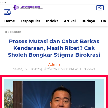
-
-->
Home
Terpopuler
Indeks
Artikel
Budaya
Dae
›
Hukum
Proses Mutasi dan Cabut Berkas
Kendaraan, Masih Ribet? Cak
Sholeh Bongkar Stigma Birokrasi
Admin
Selasa, 07 Juli 2026 | 7/07/2026 10:51:00 PM WIB |
0
Views