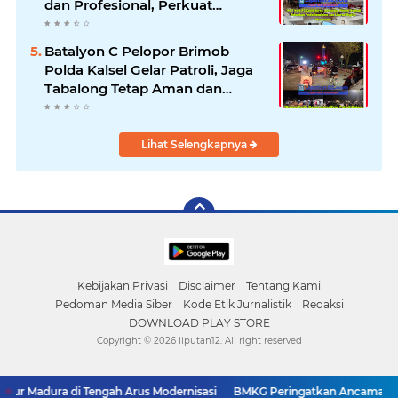
dan Profesional, Perkuat
Kompetensi Wartawan
Batalyon C Pelopor Brimob
Polda Kalsel Gelar Patroli, Jaga
Tabalong Tetap Aman dan
Kondusif
Lihat Selengkapnya
Kebijakan Privasi
Disclaimer
Tentang Kami
Pedoman Media Siber
Kode Etik Jurnalistik
Redaksi
DOWNLOAD PLAY STORE
Copyright ©
2026 liputan12. All right reserved
ur Madura di Tengah Arus Modernisasi
BMKG Peringatkan Ancaman Kek