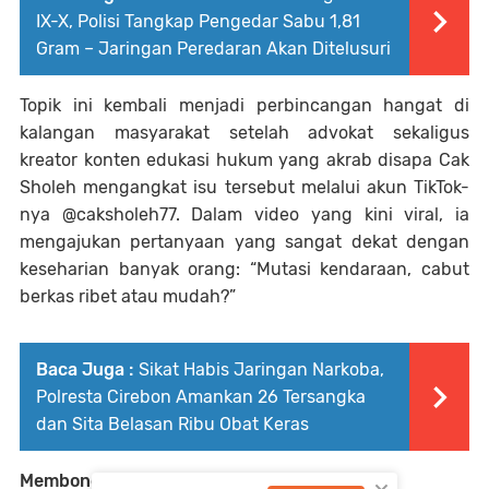
IX-X, Polisi Tangkap Pengedar Sabu 1,81
Gram – Jaringan Peredaran Akan Ditelusuri
Topik ini kembali menjadi perbincangan hangat di
kalangan masyarakat setelah advokat sekaligus
kreator konten edukasi hukum yang akrab disapa Cak
Sholeh mengangkat isu tersebut melalui akun TikTok-
nya @caksholeh77. Dalam video yang kini viral, ia
mengajukan pertanyaan yang sangat dekat dengan
keseharian banyak orang: “Mutasi kendaraan, cabut
berkas ribet atau mudah?”
Baca Juga :
Sikat Habis Jaringan Narkoba,
Polresta Cirebon Amankan 26 Tersangka
dan Sita Belasan Ribu Obat Keras
Membongkar Stigma Birokrasi