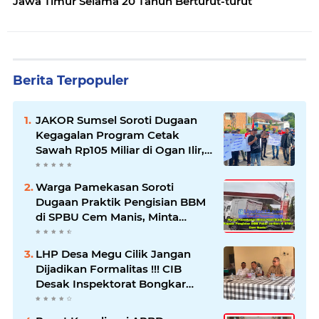
Jawa Timur Selama 20 Tahun Berturut-turut
Berita Terpopuler
JAKOR Sumsel Soroti Dugaan
Kegagalan Program Cetak
Sawah Rp105 Miliar di Ogan Ilir,
Desak Kadis Pertanian Mundur
Warga Pamekasan Soroti
Dugaan Praktik Pengisian BBM
di SPBU Cem Manis, Minta
Klarifikasi dan Pengawasan
LHP Desa Megu Cilik Jangan
Dijadikan Formalitas !!! CIB
Desak Inspektorat Bongkar
Seluruh Fakta dan Hentikan
Dugaan Permainan Oknum