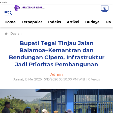
-
-->
Home
Terpopuler
Indeks
Artikel
Budaya
Dae
›
Daerah
Bupati Tegal Tinjau Jalan
Balamoa–Kemantran dan
Bendungan Cipero, Infrastruktur
Jadi Prioritas Pembangunan
Admin
Jumat, 15 Mei 2026 | 5/15/2026 05:50:00 PM WIB |
0
Views