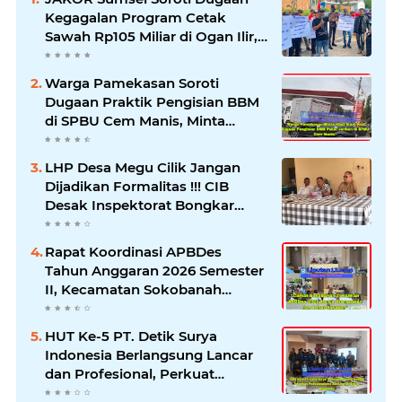
Kegagalan Program Cetak
Sawah Rp105 Miliar di Ogan Ilir,
Desak Kadis Pertanian Mundur
Warga Pamekasan Soroti
Dugaan Praktik Pengisian BBM
di SPBU Cem Manis, Minta
Klarifikasi dan Pengawasan
LHP Desa Megu Cilik Jangan
Dijadikan Formalitas !!! CIB
Desak Inspektorat Bongkar
Seluruh Fakta dan Hentikan
Dugaan Permainan Oknum
Rapat Koordinasi APBDes
Tahun Anggaran 2026 Semester
II, Kecamatan Sokobanah
Libatkan 12 Desa
HUT Ke-5 PT. Detik Surya
Indonesia Berlangsung Lancar
dan Profesional, Perkuat
Kompetensi Wartawan