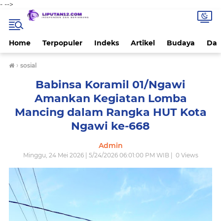
-
-->
Home
Terpopuler
Indeks
Artikel
Budaya
Dae
›
sosial
Babinsa Koramil 01/Ngawi
Amankan Kegiatan Lomba
Mancing dalam Rangka HUT Kota
Ngawi ke-668
Admin
Minggu, 24 Mei 2026 | 5/24/2026 06:01:00 PM WIB |
0
Views