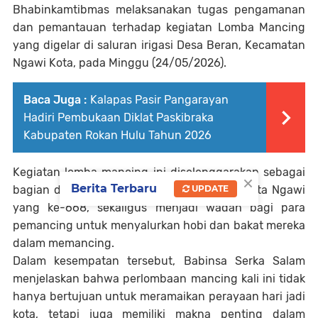
Bhabinkamtibmas melaksanakan tugas pengamanan
dan pemantauan terhadap kegiatan Lomba Mancing
yang digelar di saluran irigasi Desa Beran, Kecamatan
Ngawi Kota, pada Minggu (24/05/2026).
Baca Juga :
Kalapas Pasir Pangarayan
Hadiri Pembukaan Diklat Paskibraka
Kabupaten Rokan Hulu Tahun 2026
Kegiatan lomba mancing ini diselenggarakan sebagai
×
Berita Terbaru
bagian dari rangkaian perayaan Hari Jadi Kota Ngawi
UPDATE
yang ke-668, sekaligus menjadi wadah bagi para
pemancing untuk menyalurkan hobi dan bakat mereka
dalam memancing.
Dalam kesempatan tersebut, Babinsa Serka Salam
menjelaskan bahwa perlombaan mancing kali ini tidak
hanya bertujuan untuk meramaikan perayaan hari jadi
kota, tetapi juga memiliki makna penting dalam