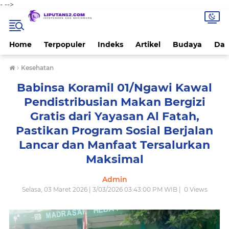
-
-->
Home
Terpopuler
Indeks
Artikel
Budaya
Dae
›
Kesehatan
Babinsa Koramil 01/Ngawi Kawal
Pendistribusian Makan Bergizi
Gratis dari Yayasan Al Fatah,
Pastikan Program Sosial Berjalan
Lancar dan Manfaat Tersalurkan
Maksimal
Admin
Selasa, 03 Maret 2026 | 3/03/2026 03:43:00 PM WIB |
0
Views