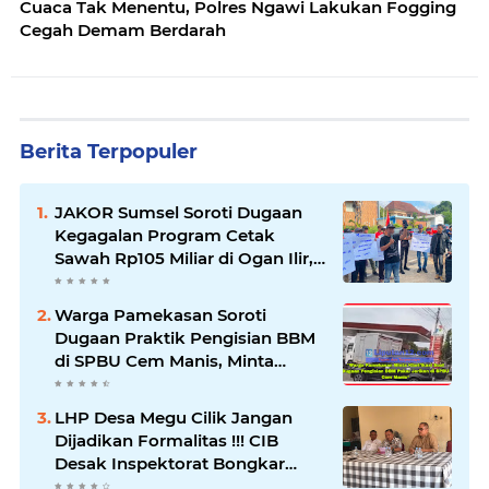
Cuaca Tak Menentu, Polres Ngawi Lakukan Fogging
Cegah Demam Berdarah
Berita Terpopuler
JAKOR Sumsel Soroti Dugaan
Kegagalan Program Cetak
Sawah Rp105 Miliar di Ogan Ilir,
Desak Kadis Pertanian Mundur
Warga Pamekasan Soroti
Dugaan Praktik Pengisian BBM
di SPBU Cem Manis, Minta
Klarifikasi dan Pengawasan
LHP Desa Megu Cilik Jangan
Dijadikan Formalitas !!! CIB
Desak Inspektorat Bongkar
Seluruh Fakta dan Hentikan