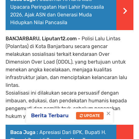
Upacara Peringatan Hari Lahir Pancasila
2026, Ajak ASN dan Generasi Muda
Hidupkan Nilai Pancasila
BANJARBARU, Liputan12.com -
Polisi Lalu Lintas
(Polantas) di Kota Banjarbaru secara gencar
melakukan sosialisasi terkait kendaraan Over
Dimension Over Load (ODOL), yang bertujuan untuk
menekan angka kecelakaan, menjaga kualitas
infrastruktur jalan, dan menciptakan kelancaran lalu
lintas.
Sosialisasi ini dilakukan secara persuasif dengan
imbauan, edukasi, dan pendekatan humanis kepada
pengemudi dan pemilik truk, sebelum penegakan
×
Berita Terbaru
UPDATE
hukum yang lebih tegas akan diterapkan.
Baca Juga :
Apresiasi Dari BPK, Bupati H.