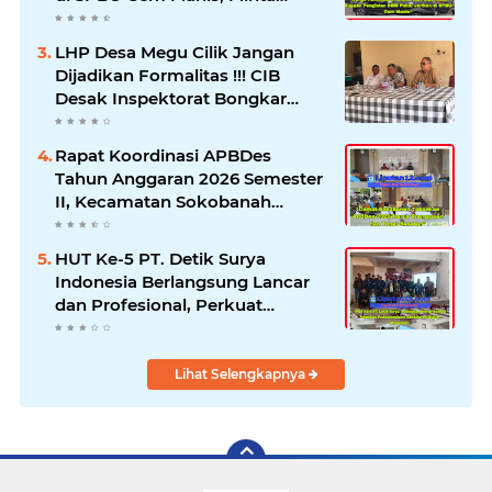
Klarifikasi dan Pengawasan
LHP Desa Megu Cilik Jangan
Dijadikan Formalitas !!! CIB
Desak Inspektorat Bongkar
Seluruh Fakta dan Hentikan
Dugaan Permainan Oknum
Rapat Koordinasi APBDes
Tahun Anggaran 2026 Semester
II, Kecamatan Sokobanah
Libatkan 12 Desa
HUT Ke-5 PT. Detik Surya
Indonesia Berlangsung Lancar
dan Profesional, Perkuat
Kompetensi Wartawan
Lihat Selengkapnya