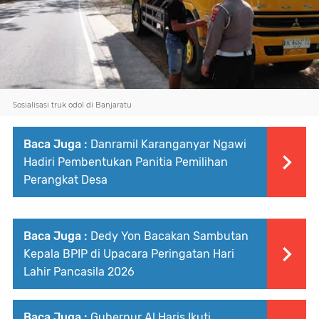
Sosialisasi truk odol di Banjaratu
Baca Juga :
Danramil Karanganyar Ngawi
Hadiri Pembentukan Panitia Pemilihan
Perangkat Desa
Baca Juga :
Dedy Yon Bacakan Sambutan
Kepala BPIP di Upacara Peringatan Hari
Lahir Pancasila 2026
Baca Juga :
Gubernur Al Haris Ikuti