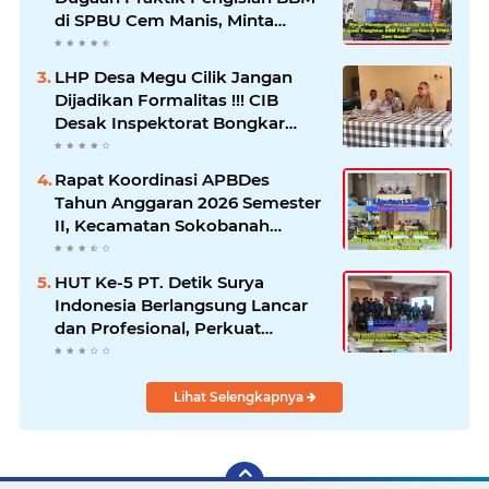
di SPBU Cem Manis, Minta
Klarifikasi dan Pengawasan
LHP Desa Megu Cilik Jangan
Dijadikan Formalitas !!! CIB
Desak Inspektorat Bongkar
Seluruh Fakta dan Hentikan
Dugaan Permainan Oknum
Rapat Koordinasi APBDes
Tahun Anggaran 2026 Semester
II, Kecamatan Sokobanah
Libatkan 12 Desa
HUT Ke-5 PT. Detik Surya
Indonesia Berlangsung Lancar
dan Profesional, Perkuat
Kompetensi Wartawan
Lihat Selengkapnya