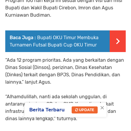
Program 100 hari kerja ini sesuai dengan visi dan misi
Bupati dan Wakil Bupati Cirebon, Imron dan Agus
Kurniawan Budiman.
Baca Juga :
Bupati OKU Timur Membuka
Turnamen Futsal Bupati Cup OKU Timur
“Ada 12 program prioritas. Ada yang berkaitan dengan
Dinas Sosial (Dinsos), perizinan, Dinas Kesehatan
(Dinkes) terkait dengan BPJS, Dinas Pendidikan, dan
lainnya,” lanjut Agus.
“Alhamdulillah, nanti ada sekolah unggulan, di
antaranya jenjang SD dan SMP. Kemudian, terkait
×
Berita Terbaru
UPDATE
infrastruktur jalan, tadi dibahas dengan PUTR, dan
dinas lainnya lengkap,” tuturnya.