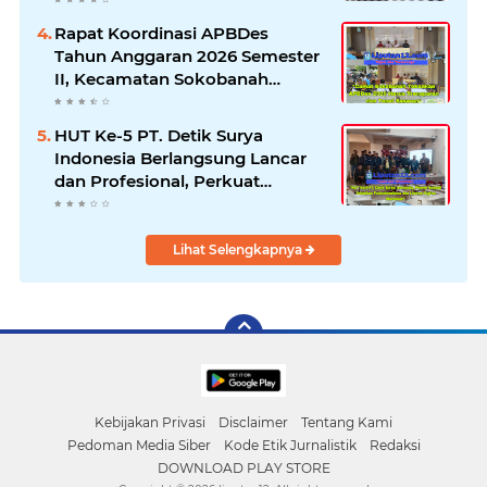
Dugaan Permainan Oknum
Rapat Koordinasi APBDes
Tahun Anggaran 2026 Semester
II, Kecamatan Sokobanah
Libatkan 12 Desa
HUT Ke-5 PT. Detik Surya
Indonesia Berlangsung Lancar
dan Profesional, Perkuat
Kompetensi Wartawan
Lihat Selengkapnya
Kebijakan Privasi
Disclaimer
Tentang Kami
Pedoman Media Siber
Kode Etik Jurnalistik
Redaksi
DOWNLOAD PLAY STORE