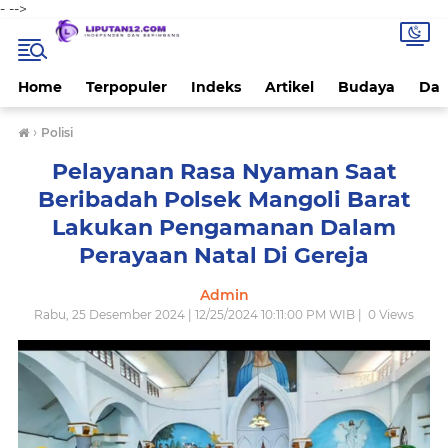
-
-->
Home
Terpopuler
Indeks
Artikel
Budaya
Dae
›
Polisi
Pelayanan Rasa Nyaman Saat
Beribadah Polsek Mangoli Barat
Lakukan Pengamanan Dalam
Perayaan Natal Di Gereja
Admin
Rabu, 25 Desember 2024 | 12/25/2024 10:11:00 PM WIB |
0
Views