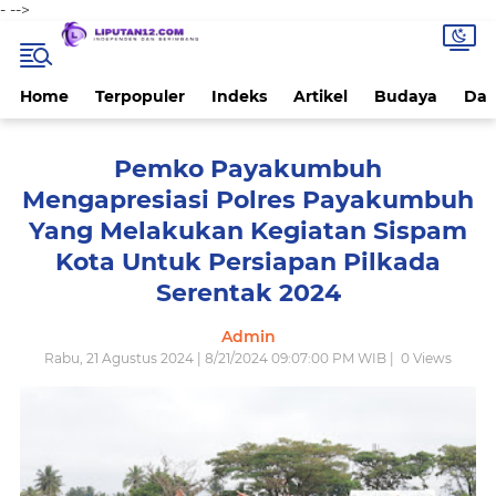
-
-->
Home
Terpopuler
Indeks
Artikel
Budaya
Dae
Pemko Payakumbuh
Mengapresiasi Polres Payakumbuh
Yang Melakukan Kegiatan Sispam
Kota Untuk Persiapan Pilkada
Serentak 2024
Admin
Rabu, 21 Agustus 2024 | 8/21/2024 09:07:00 PM WIB |
0
Views