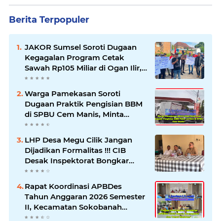
Berita Terpopuler
JAKOR Sumsel Soroti Dugaan
Kegagalan Program Cetak
Sawah Rp105 Miliar di Ogan Ilir,
Desak Kadis Pertanian Mundur
Warga Pamekasan Soroti
Dugaan Praktik Pengisian BBM
di SPBU Cem Manis, Minta
Klarifikasi dan Pengawasan
LHP Desa Megu Cilik Jangan
Dijadikan Formalitas !!! CIB
Desak Inspektorat Bongkar
Seluruh Fakta dan Hentikan
Dugaan Permainan Oknum
Rapat Koordinasi APBDes
Tahun Anggaran 2026 Semester
II, Kecamatan Sokobanah
Libatkan 12 Desa