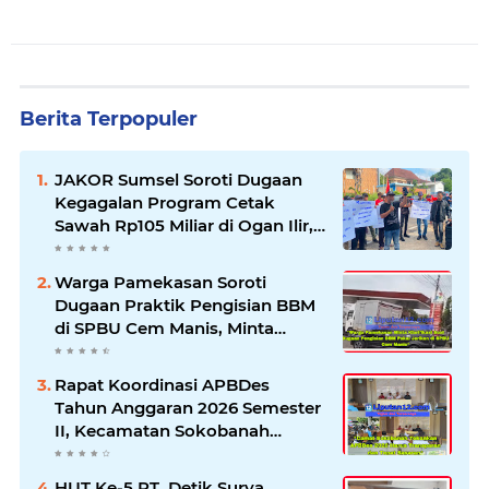
Berita Terpopuler
JAKOR Sumsel Soroti Dugaan
Kegagalan Program Cetak
Sawah Rp105 Miliar di Ogan Ilir,
Desak Kadis Pertanian Mundur
Warga Pamekasan Soroti
Dugaan Praktik Pengisian BBM
di SPBU Cem Manis, Minta
Klarifikasi dan Pengawasan
Rapat Koordinasi APBDes
Tahun Anggaran 2026 Semester
II, Kecamatan Sokobanah
Libatkan 12 Desa
HUT Ke-5 PT. Detik Surya