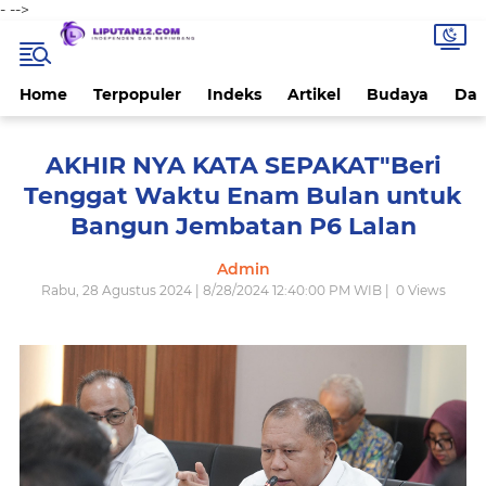
-
-->
Home
Terpopuler
Indeks
Artikel
Budaya
Dae
AKHIR NYA KATA SEPAKAT"Beri
Tenggat Waktu Enam Bulan untuk
Bangun Jembatan P6 Lalan
Admin
Rabu, 28 Agustus 2024 | 8/28/2024 12:40:00 PM WIB |
0
Views