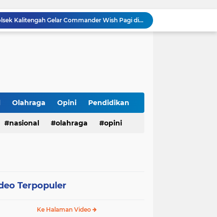
Kakanwil Ditjenpas Riau Resmi Buka Semarak HUT Ke-81 RI, Lapas Pasir Pangarayan Turunkan Tim Terbaik di Kakanwil Cup Mini Soccer
tusan Botol Miras Ilegal dalam Ops Pekat
Wujudkan Semangat Merdeka, Lapas Pasir Pangarayan Gandeng Puskesmas Rambah Layani Pemeriksaan Kesehatan Gratis
Sambut HUT ke-81 RI, Lapas Pasir Pangarayan Gelar Jumat Berkah dengan Berbagi Sembako kepada Warga Kurang Mampu
APBD Gelontorkan Rp. 23 Miliar untuk DPRD Sampang, Gedung Wakil Rakyat Malah Lengang Saat Jam Kerja
Warga Labuhanbatu Desak APH Buru "Jabak", Diduga Dalangi Jaringan Sabu yang Kembali Merajalela
Semarak HUT ke-81 RI, Kades Pangelen Zainal Abidin Gelar Jalan Sehat Bersama Warga
Warga Kelurahan Aur Kuning Payakumbuh Krisis Air Bersih, Distribusi PDAM Sering Mati Total.
l
Olahraga
Opini
Pendidikan
Warga Grand Talago Resah, Air PDAM Mati 2 Minggu, Kinerja PDAM Payakumbuh Disorot
nasional
olahraga
opini
Ciptakan Rasa Aman, Polsek Kalitengah Gelar Commander Wish Pagi di 3 Titik Rawan LAMONGAN
deo Terpopuler
Ke Halaman Video