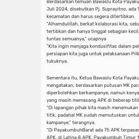
Berdasarkan temuan Bawaslu Kota Payaku
Juli 2024, disebutkan Pj. Suprayitno, ada 
kecamatan dan harus segera ditertibkan.
"Alhamdulillah, berkat kolaborasi kita, seb
tertibkan dan hanya tinggal sebagian kecil.
tuntas semuanya," ucapnya
"Kita ingin menjaga kondusifitas dalam pe
persiapan kita juga untuk pelaksanaan Pil
tukuknya.
Sementara itu, Ketua Bawaslu Kota Pay
mengatakan, berdasarkan putusan MK para
diperbolehkan berkampanye, namun kenya
yang masih memasang APK di beberap tit
"Di lapangan pihak kita masih menemukan
titik, padahal MK sudah memutuskan untuk
kampanye," terangnya.
"Di PayakumbuhBarat ada 75 APK terpasan
APK, di Latina 8 APK, Payakumbuh Timur