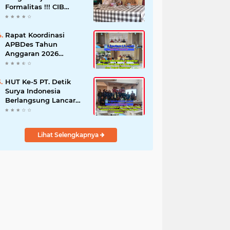
Formalitas !!! CIB
Desak Inspektorat
Bongkar Seluruh Fakta
dan Hentikan Dugaan
Rapat Koordinasi
Permainan Oknum
APBDes Tahun
Anggaran 2026
Semester II,
Kecamatan
Sokobanah Libatkan 12
HUT Ke-5 PT. Detik
Desa
Surya Indonesia
Berlangsung Lancar
dan Profesional,
Perkuat Kompetensi
Wartawan
Lihat Selengkapnya