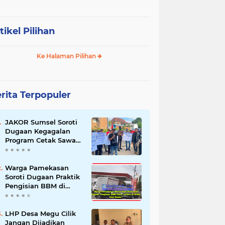
tikel Pilihan
Ke Halaman Pilihan
rita Terpopuler
JAKOR Sumsel Soroti
Dugaan Kegagalan
Program Cetak Sawah
Rp105 Miliar di Ogan
Ilir, Desak Kadis
Pertanian Mundur
Warga Pamekasan
Soroti Dugaan Praktik
Pengisian BBM di
SPBU Cem Manis,
Minta Klarifikasi dan
Pengawasan
LHP Desa Megu Cilik
Jangan Dijadikan