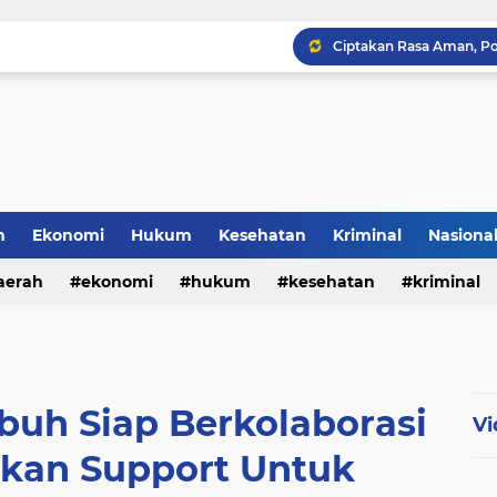
Polresta Cirebon Sita Ra
h
Ekonomi
Hukum
Kesehatan
Kriminal
Nasiona
al
aerah
ekonomi
hukum
kesehatan
kriminal
sosial
h Siap Berkolaborasi
Vi
kan Support Untuk