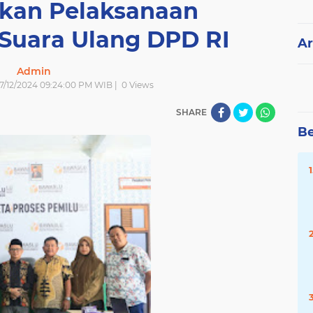
kan Pelaksanaan
uara Ulang DPD RI
Ar
Admin
| 7/12/2024 09:24:00 PM WIB |
0
Views
SHARE
Be