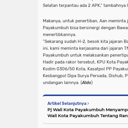
Selatan terpantau ada 2 APK," tambahnya l
Makanya, untuk penertiban, Aan meminta j
Payakumbuh bisa bersinergi dengan Bawa
menertibkannya.
"Sekarang sudah H-2, besok kita jajaran 
ini, kami meminta kerjasama dari jajaran 
Payakumbuh untuk melaksankan penertipan
Hadir pada rakor tersebut, KPU Kota Pay
Kodim 0306/50 Kota, Kasatpol PP Payak
Kesbangpol Dipa Surya Persada, Dishub,
undangan lainnya. (
Aldo
)
Artikel Selanjutnya
Pj Wali Kota Payakumbuh Menyampa
Wali Kota Payakumbuh Tentang Ra
Anggaran Dan Prioritas Plafon Angg