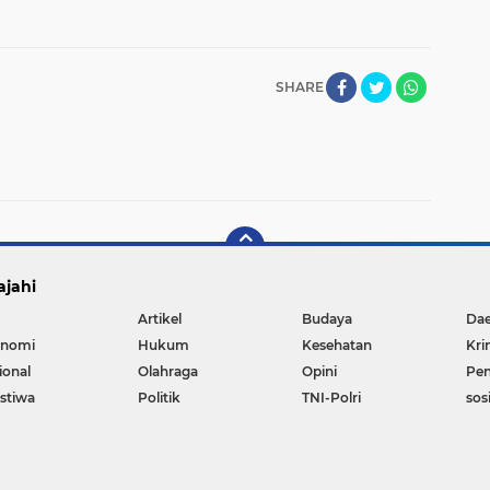
SHARE
ajahi
Artikel
Budaya
Da
nomi
Hukum
Kesehatan
Kri
ional
Olahraga
Opini
Pen
istiwa
Politik
TNI-Polri
sos