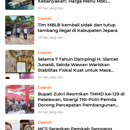
Kebanyakan', Harga Menu MBG
Ditemukan di Bawah Rp 6.500
20 hari yang lalu
Daerah
Tim MBLB kembali sidak dan tutup
tambang ilegal di Kabupaten Jepara
23 hari yang lalu
Daerah
Selama 7 Tahun Dampingi H. Slamet
Junaidi, Sekda Wawan Wariskan
Stabilitas Fiskal Kuat untuk Masa
Depan Sampang
24 hari yang lalu
Daerah
Bupati Zukri Resmikan TMMD ke-129 di
Pelalawan, Sinergi TNI-Polri-Pemda
Dorong Percepatan Pembangunan
Desa
24 hari yang lalu
Daerah
MCS Sarankan Pemkab Sampang