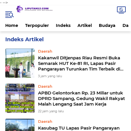
-
-->
Home
Terpopuler
Indeks
Artikel
Budaya
Dae
Home
Currently Browsing: Daerah
Daerah
Kakanwil Ditjenpas Riau Resmi Buka
Semarak HUT Ke-81 RI, Lapas Pasir
Pangarayan Turunkan Tim Terbaik di
Kakanwil Cup Mini Soccer
3 jam yang lalu
Daerah
APBD Gelontorkan Rp. 23 Miliar untuk
DPRD Sampang, Gedung Wakil Rakyat
Malah Lengang Saat Jam Kerja
22 jam yang lalu
Daerah
Kasubag TU Lapas Pasir Pangarayan