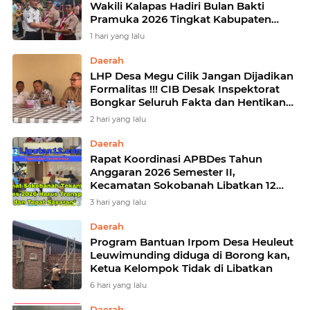
Wakili Kalapas Hadiri Bulan Bakti
Pramuka 2026 Tingkat Kabupaten
Rokan Hulu
1 hari yang lalu
Daerah
LHP Desa Megu Cilik Jangan Dijadikan
Formalitas !!! CIB Desak Inspektorat
Bongkar Seluruh Fakta dan Hentikan
Dugaan Permainan Oknum
2 hari yang lalu
Daerah
Rapat Koordinasi APBDes Tahun
Anggaran 2026 Semester II,
Kecamatan Sokobanah Libatkan 12
Desa
3 hari yang lalu
Daerah
Program Bantuan Irpom Desa Heuleut
Leuwimunding diduga di Borong kan,
Ketua Kelompok Tidak di Libatkan
6 hari yang lalu
Daerah