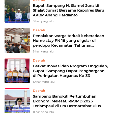
Bupati Sampang H. Slamet Junaidi
Shalat Jumat Bersama Kapolres Baru
AKBP Anang Hardianto
8 hari yang lalu
Daerah
Penolakan warga terkait keberadaan
Home stay FN 18 yang di gelar di
pendopo Kecamatan Tahunan
Kabupaten Jepara sedikit memanas.
8 hari yang lalu
Daerah
Berkat Inovasi dan Program Unggulan,
Bupati Sampang Dapat Penghargaan
di Peringatan Harganas Ke-33
10 hari yang lalu
Daerah
Sampang Bangkit! Pertumbuhan
Ekonomi Melesat, RPJMD 2025
Terlampaui di Era Bermartabat Plus
11 hari yang lalu