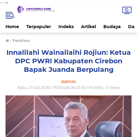
-
-->
Home
Terpopuler
Indeks
Artikel
Budaya
Dae
›
Peristiwa
Innalilahi Wainailaihi Rojiun: Ketua
DPC PWRI Kabupaten Cirebon
Bapak Juanda Berpulang
Admin
Rabu, 01 Juli 2026 | 7/01/2026 09:23:00 PM WIB |
0
Views