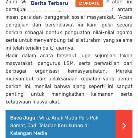
×
Zaini Werwer menyampaikan bahwa kegiatan ini
Berita Terbaru
UPDATE
bertujuan untuk mempererat tali silaturahmi antara
insan pers dan penggerak sosial masyarakat. "Acara
pengajian dan bersholawat ini kami gelar secara
berkala sebagai bentuk penguatan nilai-nilai agama
serta untuk menyambung tali silaturahmi yang selama
ini telah terjalin baik," ujarnya.
Hadir dalam acara tersebut juga sejumlah tokoh
masyarakat, pengurus LSM, serta perwakilan dari
berbagai organisasi kemasyarakatan. Mereka
menyambut baik pelaksanaan kegiatan yang penuh
berkah ini, menilai bahwa ajang seperti ini sangat
penting untuk meningkatkan keimanan serta
ketaqwaan masyarakat.
Baca Juga :
Wira, Anak Muda Pers Pak
Somat, Jadi Teladan Kerukunan di
Kalangan Media