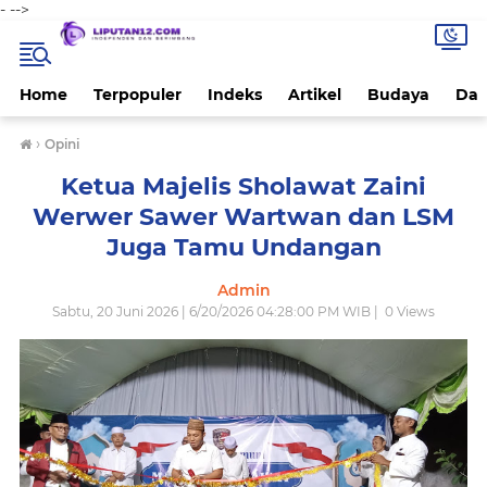
-
-->
Home
Terpopuler
Indeks
Artikel
Budaya
Dae
›
Opini
Ketua Majelis Sholawat Zaini
Werwer Sawer Wartwan dan LSM
Juga Tamu Undangan
Admin
Sabtu, 20 Juni 2026 | 6/20/2026 04:28:00 PM WIB |
0
Views