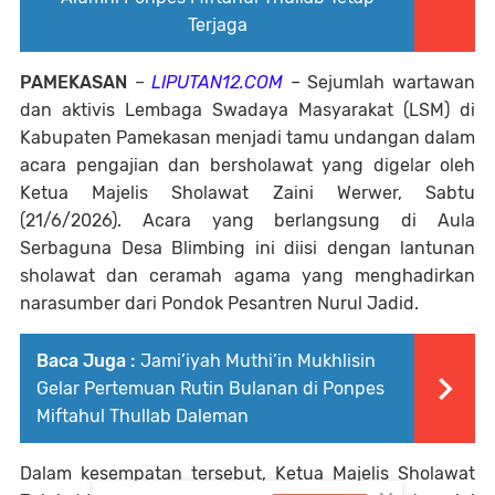
Terjaga
PAMEKASAN
–
LIPUTAN12.COM
– Sejumlah wartawan
dan aktivis Lembaga Swadaya Masyarakat (LSM) di
Kabupaten Pamekasan menjadi tamu undangan dalam
acara pengajian dan bersholawat yang digelar oleh
Ketua Majelis Sholawat Zaini Werwer, Sabtu
(21/6/2026). Acara yang berlangsung di Aula
Serbaguna Desa Blimbing ini diisi dengan lantunan
sholawat dan ceramah agama yang menghadirkan
narasumber dari Pondok Pesantren Nurul Jadid.
Baca Juga :
Jami’iyah Muthi’in Mukhlisin
Gelar Pertemuan Rutin Bulanan di Ponpes
Miftahul Thullab Daleman
Dalam kesempatan tersebut, Ketua Majelis Sholawat