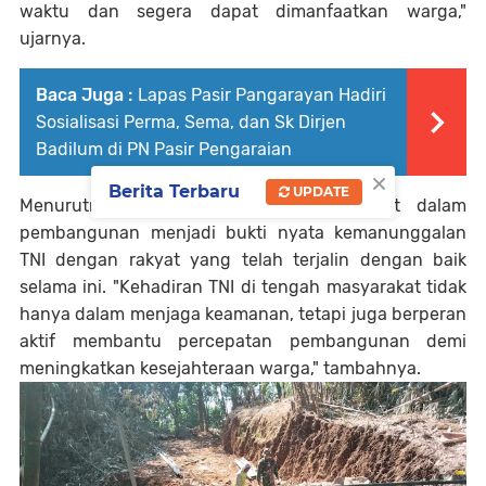
waktu dan segera dapat dimanfaatkan warga,"
ujarnya.
Baca Juga :
Lapas Pasir Pangarayan Hadiri
Sosialisasi Perma, Sema, dan Sk Dirjen
Badilum di PN Pasir Pengaraian
×
Berita Terbaru
UPDATE
Menurutnya, keterlibatan aktif masyarakat dalam
pembangunan menjadi bukti nyata kemanunggalan
TNI dengan rakyat yang telah terjalin dengan baik
selama ini. "Kehadiran TNI di tengah masyarakat tidak
hanya dalam menjaga keamanan, tetapi juga berperan
aktif membantu percepatan pembangunan demi
meningkatkan kesejahteraan warga," tambahnya.