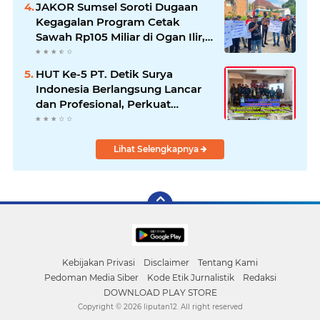
JAKOR Sumsel Soroti Dugaan
Kegagalan Program Cetak
Sawah Rp105 Miliar di Ogan Ilir,
Desak Kadis Pertanian Mundur
HUT Ke-5 PT. Detik Surya
Indonesia Berlangsung Lancar
dan Profesional, Perkuat
Kompetensi Wartawan
Lihat Selengkapnya
Kebijakan Privasi
Disclaimer
Tentang Kami
Pedoman Media Siber
Kode Etik Jurnalistik
Redaksi
DOWNLOAD PLAY STORE
Copyright ©
2026 liputan12. All right reserved