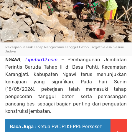
Pekerjaan Masuk Tahap Pengecoran Tanggul Beton, Target Selesai Sesuai
Jadwal
NGAWI
,
Liputan12.com
– Pembangunan Jembatan
Perintis Garuda Tahap II di Desa Puhti, Kecamatan
Karangjati, Kabupaten Ngawi terus menunjukkan
kemajuan yang signifikan. Pada hari Senin
(18/05/2026), pekerjaan telah memasuki tahap
pengecoran tanggul beton serta pemasangan
pancang besi sebagai bagian penting dari penguatan
konstruksi jembatan.
Baca Juga :
Ketua PWDPI KEPRI: Perkokoh