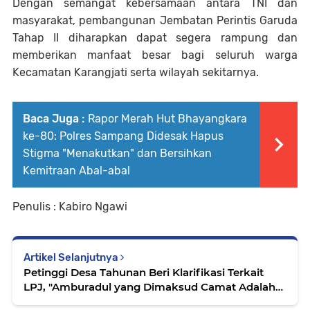
Dengan semangat kebersamaan antara TNI dan
masyarakat, pembangunan Jembatan Perintis Garuda
Tahap II diharapkan dapat segera rampung dan
memberikan manfaat besar bagi seluruh warga
Kecamatan Karangjati serta wilayah sekitarnya.
Baca Juga :
Rapor Merah Hut Bhayangkara
ke-80: Polres Sampang Didesak Hapus
Stigma "Menakutkan" dan Bersihkan
Kemitraan Abal-abal
Penulis : Kabiro Ngawi
Artikel Selanjutnya
Petinggi Desa Tahunan Beri Klarifikasi Terkait
LPJ, "Amburadul yang Dimaksud Camat Adalah
Kinerja Pegawai, Bukan Dokumen"