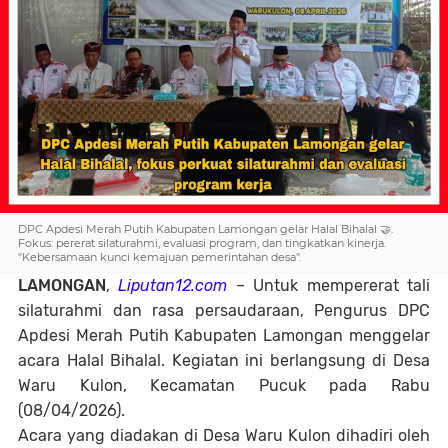
DPC Apdesi Merah Putih Kabupaten Lamongan gelar Halal Bihalal 🤝.
Fokus: pererat silaturahmi, evaluasi program, dan tingkatkan kinerja.
"Kebersamaan kunci kemajuan pemerintahan desa".
LAMONGAN
,
Liputan12.com
– Untuk mempererat tali
silaturahmi dan rasa persaudaraan, Pengurus DPC
Apdesi Merah Putih Kabupaten Lamongan menggelar
acara Halal Bihalal. Kegiatan ini berlangsung di Desa
Waru Kulon, Kecamatan Pucuk pada Rabu
(08/04/2026).
Acara yang diadakan di Desa Waru Kulon dihadiri oleh