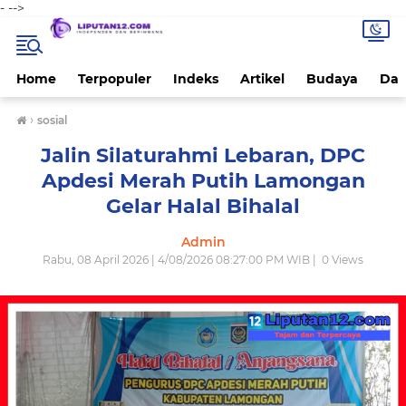
-
-->
Home
Terpopuler
Indeks
Artikel
Budaya
Dae
›
sosial
Jalin Silaturahmi Lebaran, DPC
Apdesi Merah Putih Lamongan
Gelar Halal Bihalal
Admin
Rabu, 08 April 2026 | 4/08/2026 08:27:00 PM WIB |
0
Views