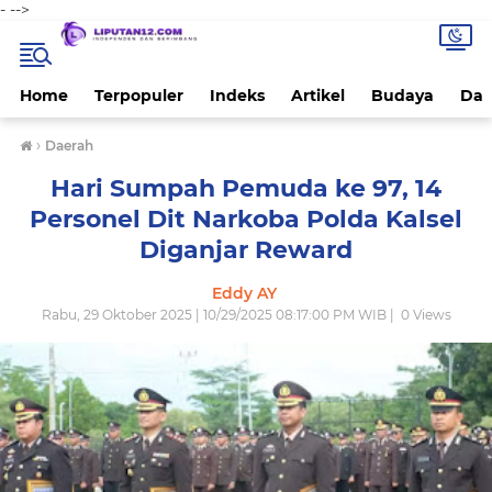
-
-->
Home
Terpopuler
Indeks
Artikel
Budaya
Dae
›
Daerah
Hari Sumpah Pemuda ke 97, 14
Personel Dit Narkoba Polda Kalsel
Diganjar Reward
Eddy AY
Rabu, 29 Oktober 2025 | 10/29/2025 08:17:00 PM WIB |
0
Views