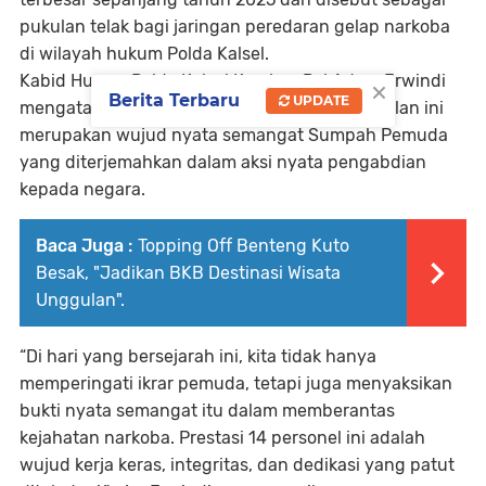
pukulan telak bagi jaringan peredaran gelap narkoba
di wilayah hukum Polda Kalsel.
Kabid Humas Polda Kalsel Kombes Pol Adam Erwindi
×
Berita Terbaru
UPDATE
mengatakan, Kapolda Kalsel menilai keberhasilan ini
merupakan wujud nyata semangat Sumpah Pemuda
yang diterjemahkan dalam aksi nyata pengabdian
kepada negara.
Baca Juga :
Topping Off Benteng Kuto
Besak, "Jadikan BKB Destinasi Wisata
Unggulan".
“Di hari yang bersejarah ini, kita tidak hanya
memperingati ikrar pemuda, tetapi juga menyaksikan
bukti nyata semangat itu dalam memberantas
kejahatan narkoba. Prestasi 14 personel ini adalah
wujud kerja keras, integritas, dan dedikasi yang patut