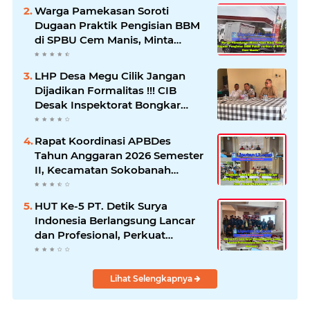
Warga Pamekasan Soroti
Dugaan Praktik Pengisian BBM
di SPBU Cem Manis, Minta
Klarifikasi dan Pengawasan
LHP Desa Megu Cilik Jangan
Dijadikan Formalitas !!! CIB
Desak Inspektorat Bongkar
Seluruh Fakta dan Hentikan
Dugaan Permainan Oknum
Rapat Koordinasi APBDes
Tahun Anggaran 2026 Semester
II, Kecamatan Sokobanah
Libatkan 12 Desa
HUT Ke-5 PT. Detik Surya
Indonesia Berlangsung Lancar
dan Profesional, Perkuat
Kompetensi Wartawan
Lihat Selengkapnya