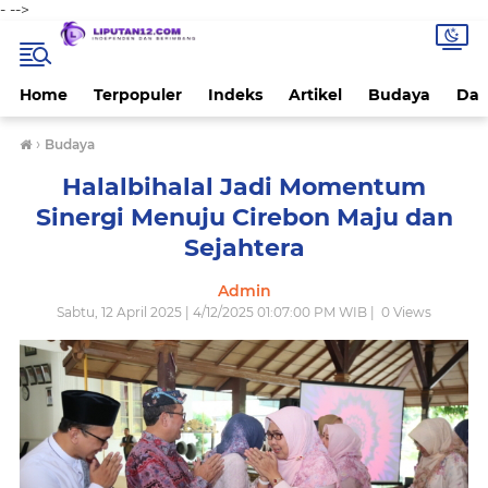
-
-->
Home
Terpopuler
Indeks
Artikel
Budaya
Dae
›
Budaya
Halalbihalal Jadi Momentum
Sinergi Menuju Cirebon Maju dan
Sejahtera
Admin
Sabtu, 12 April 2025 | 4/12/2025 01:07:00 PM WIB |
0
Views