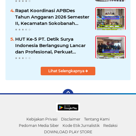
Seluruh Fakta dan Hentikan
Dugaan Permainan Oknum
Rapat Koordinasi APBDes
Tahun Anggaran 2026 Semester
II, Kecamatan Sokobanah
Libatkan 12 Desa
HUT Ke-5 PT. Detik Surya
Indonesia Berlangsung Lancar
dan Profesional, Perkuat
Kompetensi Wartawan
Lihat Selengkapnya
Kebijakan Privasi
Disclaimer
Tentang Kami
Pedoman Media Siber
Kode Etik Jurnalistik
Redaksi
DOWNLOAD PLAY STORE