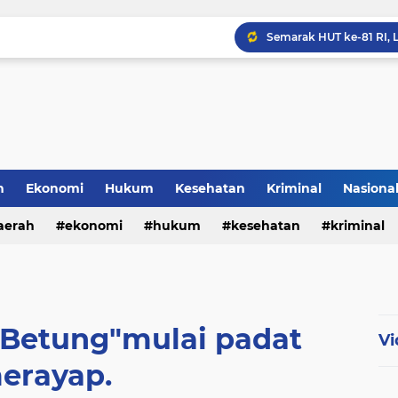
h
Ekonomi
Hukum
Kesehatan
Kriminal
Nasiona
al
aerah
ekonomi
hukum
kesehatan
kriminal
sosial
 Betung"mulai padat
Vi
erayap.