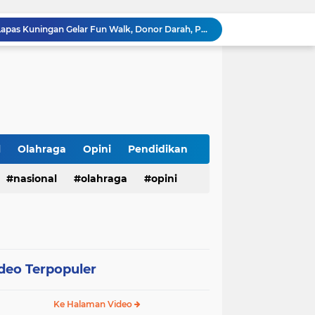
Innalillahi, Cak Sholeh Pengacara "No Viral No Justice" Berpulang, Jenazah Akan Dimakamkan di Ponpes Singa Putih Pasuruan
Operasional SPPG 5 Bandengan berhenti sementara usai menu MBG di duga sebabkan keracunan bagaimana dengan air limbah SPPG 3 Bawu yang di duga cemari sumur warga.
Gerhana Matahari Total 12 Agustus 2026: Fenomena Langka, Apakah Bisa Dilihat dari Indonesia?
Meriahkan Final Piala Presiden 2026, Polresta Cirebon Gelar Nobar Persib vs Persebaya dan Bagi-Bagi Motor Listrik
Ringkus Satu Orang Tersangka, Satresnarkoba Polres Payakumbuh Amankan Satu Paket Sabu
Wujudkan Semangat Merdeka, Lapas Pasir Pangarayan Gandeng Puskesmas Rambah Layani Pemeriksaan Kesehatan Gratis
Sambut HUT ke-81 RI, Lapas Pasir Pangarayan Gelar Jumat Berkah dengan Berbagi Sembako kepada Warga Kurang Mampu
APBD Gelontorkan Rp. 23 Miliar untuk DPRD Sampang, Gedung Wakil Rakyat Malah Lengang Saat Jam Kerja
l
Olahraga
Opini
Pendidikan
Tepis Isu Miring, AKD Karangbinangun Pastikan BUMDes Transparan dan Diawasi Ketat
nasional
olahraga
opini
Semarak HUT ke-81 RI, Lapas Kuningan Gelar Fun Walk, Donor Darah, Pemeriksaan Kesehatan hingga Bakti Sosial
deo Terpopuler
Ke Halaman Video