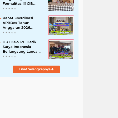
Formalitas !!! CIB
Desak Inspektorat
Bongkar Seluruh Fakta
dan Hentikan Dugaan
Rapat Koordinasi
Permainan Oknum
APBDes Tahun
Anggaran 2026
Semester II,
Kecamatan
Sokobanah Libatkan 12
HUT Ke-5 PT. Detik
Desa
Surya Indonesia
Berlangsung Lancar
dan Profesional,
Perkuat Kompetensi
Wartawan
Lihat Selengkapnya