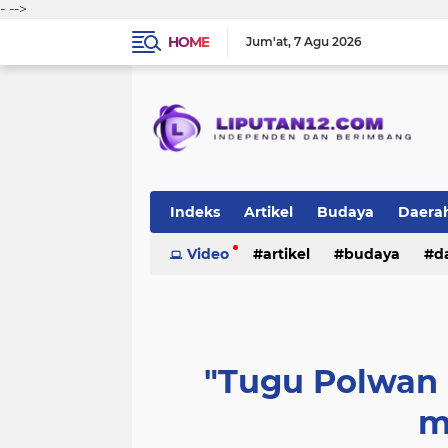
-
-->
HOME
Jum'at
7 Agu 2026
Indeks
Artikel
Budaya
Daera
Peristiwa
Video
Politik
artikel
TNI-Polri
budaya
sosi
d
peristiwa
politik
tni-polri
"Tugu Polwan
m