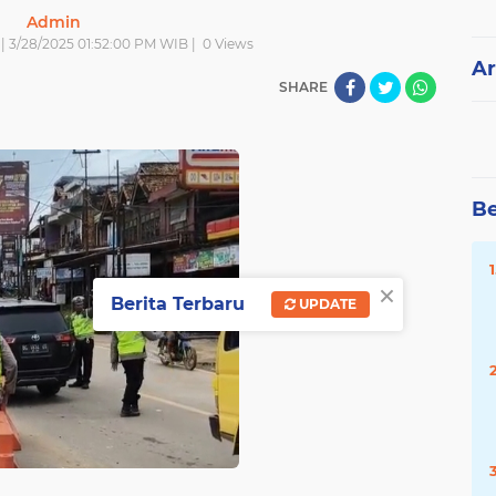
Admin
| 3/28/2025 01:52:00 PM WIB |
0
Views
Ar
SHARE
Be
×
Berita Terbaru
UPDATE