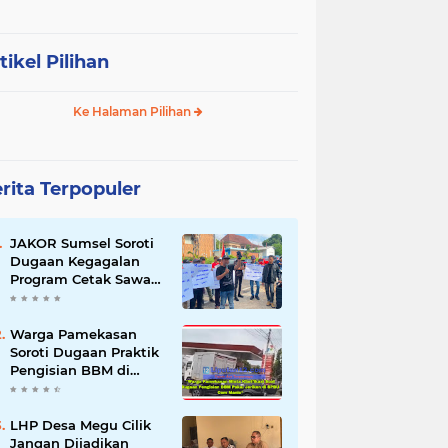
tikel Pilihan
Ke Halaman Pilihan
rita Terpopuler
JAKOR Sumsel Soroti
Dugaan Kegagalan
Program Cetak Sawah
Rp105 Miliar di Ogan
Ilir, Desak Kadis
Pertanian Mundur
Warga Pamekasan
Soroti Dugaan Praktik
Pengisian BBM di
SPBU Cem Manis,
Minta Klarifikasi dan
Pengawasan
LHP Desa Megu Cilik
Jangan Dijadikan