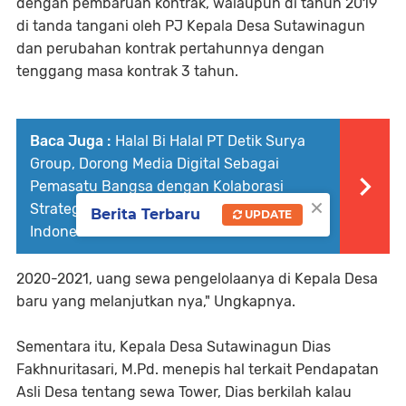
dengan pembaruan kontrak, walaupun di tahun 2019
di tanda tangani oleh PJ Kepala Desa Sutawinagun
dan perubahan kontrak pertahunnya dengan
tenggang masa kontrak 3 tahun.
Baca Juga :
Halal Bi Halal PT Detik Surya
Group, Dorong Media Digital Sebagai
Pemasatu Bangsa dengan Kolaborasi
×
Strategis Bersama Pemerintah Seluruh
Berita Terbaru
UPDATE
Indonesia
2020-2021, uang sewa pengelolaanya di Kepala Desa
baru yang melanjutkan nya," Ungkapnya.
Sementara itu, Kepala Desa Sutawinagun Dias
Fakhnuritasari, M.Pd. menepis hal terkait Pendapatan
Asli Desa tentang sewa Tower, Dias berkilah kalau