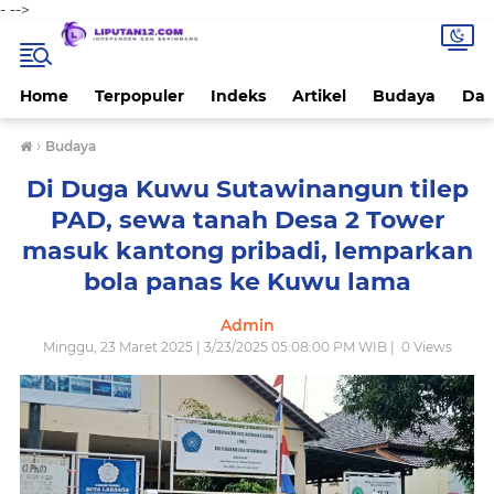
-
-->
Home
Terpopuler
Indeks
Artikel
Budaya
Dae
›
Budaya
Di Duga Kuwu Sutawinangun tilep
PAD, sewa tanah Desa 2 Tower
masuk kantong pribadi, lemparkan
bola panas ke Kuwu lama
Admin
Minggu, 23 Maret 2025 | 3/23/2025 05:08:00 PM WIB |
0
Views