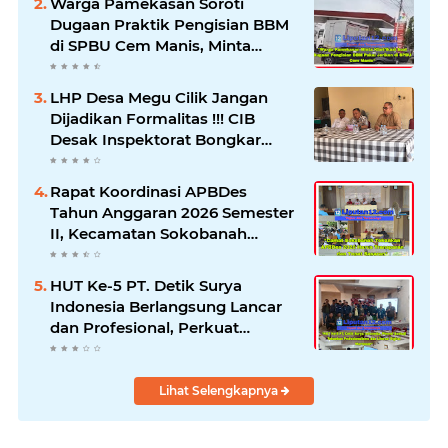
Warga Pamekasan Soroti
Dugaan Praktik Pengisian BBM
di SPBU Cem Manis, Minta
Klarifikasi dan Pengawasan
LHP Desa Megu Cilik Jangan
Dijadikan Formalitas !!! CIB
Desak Inspektorat Bongkar
Seluruh Fakta dan Hentikan
Dugaan Permainan Oknum
Rapat Koordinasi APBDes
Tahun Anggaran 2026 Semester
II, Kecamatan Sokobanah
Libatkan 12 Desa
HUT Ke-5 PT. Detik Surya
Indonesia Berlangsung Lancar
dan Profesional, Perkuat
Kompetensi Wartawan
Lihat Selengkapnya