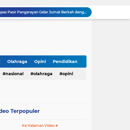
Sambut HUT ke-81 RI, Lapas Pasir Pangarayan Gelar Jumat Berkah dengan Berbagi Sembako kepada Warga Kurang Mampu
APBD Gelontorkan Rp. 23 Miliar untuk DPRD Sampang, Gedung Wakil Rakyat Malah Lengang Saat Jam Kerja
Tepis Isu Miring, AKD Karangbinangun Pastikan BUMDes Transparan dan Diawasi Ketat
Semarak HUT ke-81 RI, Lapas Kuningan Gelar Fun Walk, Donor Darah, Pemeriksaan Kesehatan hingga Bakti Sosial
Innalillahi, Cak Sholeh Pengacara "No Viral No Justice" Berpulang, Jenazah Akan Dimakamkan di Ponpes Singa Putih Pasuruan
Operasional SPPG 5 Bandengan berhenti sementara usai menu MBG di duga sebabkan keracunan bagaimana dengan air limbah SPPG 3 Bawu yang di duga cemari sumur warga.
Gerhana Matahari Total 12 Agustus 2026: Fenomena Langka, Apakah Bisa Dilihat dari Indonesia?
Meriahkan Final Piala Presiden 2026, Polresta Cirebon Gelar Nobar Persib vs Persebaya dan Bagi-Bagi Motor Listrik
l
Olahraga
Opini
Pendidikan
Ringkus Satu Orang Tersangka, Satresnarkoba Polres Payakumbuh Amankan Satu Paket Sabu
nasional
olahraga
opini
Wujudkan Semangat Merdeka, Lapas Pasir Pangarayan Gandeng Puskesmas Rambah Layani Pemeriksaan Kesehatan Gratis
deo Terpopuler
Ke Halaman Video