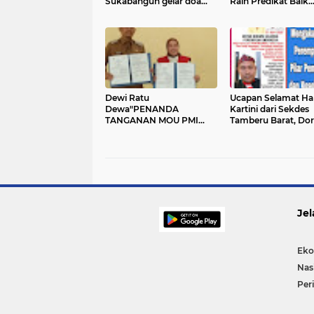
Sukabangun gelar doa
Raih Predikat Baik
bersama
Penilaian Ombuds
2025
Dewi Ratu
Ucapan Selamat Har
Dewa"PENANDA
Kartini dari Sekdes
TANGANAN MOU PMI
Tamberu Barat, Do
KOTA PALEMBANG
Peran Perempuan 
DENGAN KECAMATAN
Semua Aspek
SUKARAMI"
Pembangunan Des
Jel
Eko
Nas
Per