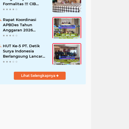
Formalitas !!! CIB
Desak Inspektorat
Bongkar Seluruh Fakta
dan Hentikan Dugaan
Rapat Koordinasi
Permainan Oknum
APBDes Tahun
Anggaran 2026
Semester II,
Kecamatan
Sokobanah Libatkan 12
HUT Ke-5 PT. Detik
Desa
Surya Indonesia
Berlangsung Lancar
dan Profesional,
Perkuat Kompetensi
Wartawan
Lihat Selengkapnya