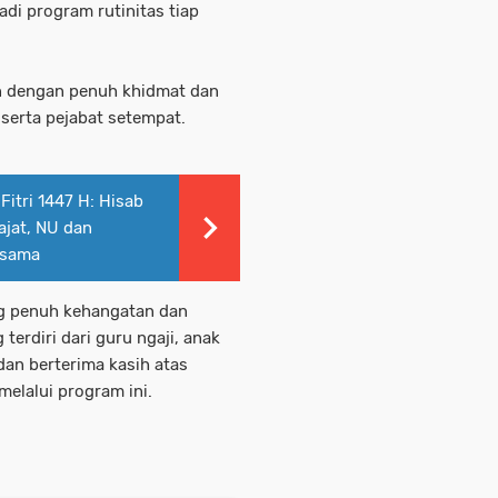
di program rutinitas tiap
n dengan penuh khidmat dan
 serta pejabat setempat.
itri 1447 H: Hisab
ajat, NU dan
rsama
ng penuh kehangatan dan
erdiri dari guru ngaji, anak
dan berterima kasih atas
melalui program ini.