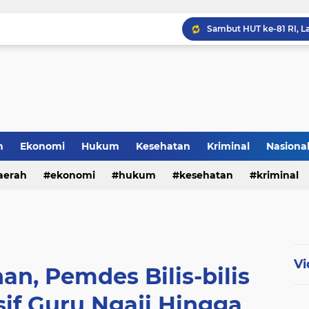
h
Ekonomi
Hukum
Kesehatan
Kriminal
Nasiona
al
aerah
ekonomi
hukum
kesehatan
kriminal
sosial
Vi
n, Pemdes Bilis-bilis
sif Guru Ngaji Hingga