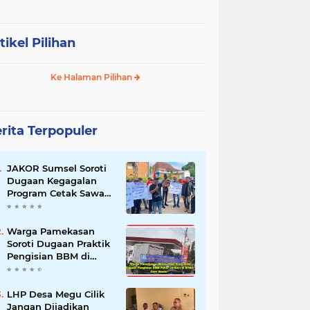
tikel Pilihan
Ke Halaman Pilihan
rita Terpopuler
JAKOR Sumsel Soroti
Dugaan Kegagalan
Program Cetak Sawah
Rp105 Miliar di Ogan
Ilir, Desak Kadis
Pertanian Mundur
Warga Pamekasan
Soroti Dugaan Praktik
Pengisian BBM di
SPBU Cem Manis,
Minta Klarifikasi dan
Pengawasan
LHP Desa Megu Cilik
Jangan Dijadikan