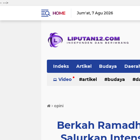
-
-->
HOME
Jum'at
7 Agu 2026
Indeks
Artikel
Budaya
Daera
Peristiwa
Video
Politik
artikel
TNI-Polri
budaya
sosi
d
peristiwa
politik
tni-polri
›
opini
Berkah Ramadha
Salurkan Inten