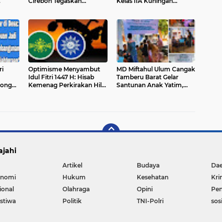
Cirebon Tegaskan
Kelas IIA Kuningan
man
Pramuka Mitra Strategis
Tegaskan Komitmen
Pembinaan Generasi Taat
Profesionalisme
Hukum
i
Optimisme Menyambut
MD Miftahul Ulum Cangak
Idul Fitri 1447 H: Hisab
Tamberu Barat Gelar
rong
Kemenag Perkirakan Hilal
Santunan Anak Yatim,
dalam
Setinggi 3 Derajat, NU dan
Kepala MD Berikan Pesan
Muhammadiyah
Motivasi di Bulan
a
Berpotensi Rayakan
Ramadan
Bersama
ajahi
Artikel
Budaya
Da
nomi
Hukum
Kesehatan
Kri
ional
Olahraga
Opini
Pen
istiwa
Politik
TNI-Polri
sos