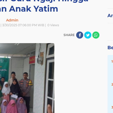
n Anak Yatim
Ar
Admin
 | 3/30/2025 07:06:00 PM WIB |
0
Views
SHARE
Be