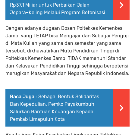
Rp37,1 Miliar untuk Perbaikan Jalan
Jepara–Keling Melalui Program Betonisasi
Dengan adanya dugaan Dosen Poltekkes Kemenkes
Jambi yang TETAP bisa Mengajar dan Sebagai Penguji
di Mata Kuliah yang sama dan semester yang sama
tersebut, dikhawatirkan Mutu Pendidikan Tinggi di
Poltekkes Kemenkes Jambi TIDAK memenuhi Standar
dan Kelayakan Pendidikan Tinggi sehingga berpotensi
merugikan Masyarakat dan Negara Republik Indonesia.
Baca Juga :
Sebagai Bentuk Solidaritas
Dan Kepedulian, Pemko Payakumbuh
Salurkan Bantuan Keuangan Kepada
Pemkab Limapuluh Kota
Begitu juga Kajur Kesehatan Lingkungan Poltekkes