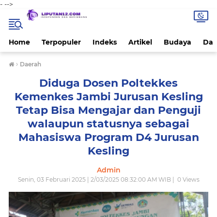
-
-->
Home
Terpopuler
Indeks
Artikel
Budaya
Dae
›
Daerah
Diduga Dosen Poltekkes
Kemenkes Jambi Jurusan Kesling
Tetap Bisa Mengajar dan Penguji
walaupun statusnya sebagai
Mahasiswa Program D4 Jurusan
Kesling
Admin
Senin, 03 Februari 2025 | 2/03/2025 08:32:00 AM WIB |
0
Views