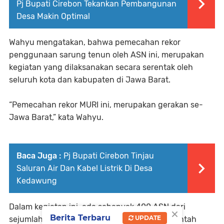
Pj Bupati Cirebon Tekankan Pembangunan
Desa Makin Optimal
Wahyu mengatakan, bahwa pemecahan rekor
penggunaan sarung tenun oleh ASN ini, merupakan
kegiatan yang dilaksanakan secara serentak oleh
seluruh kota dan kabupaten di Jawa Barat.
“Pemecahan rekor MURI ini, merupakan gerakan se-
Jawa Barat,” kata Wahyu.
Baca Juga :
Pj Bupati Cirebon Tinjau
Saluran Air Dan Kabel Listrik Di Desa
Kedawung
Dalam kegiatan ini, ada sebanyak 400 ASN dari
×
Berita Terbaru
UPDATE
sejumlah perangkat daerah di lingkup Pemerintah