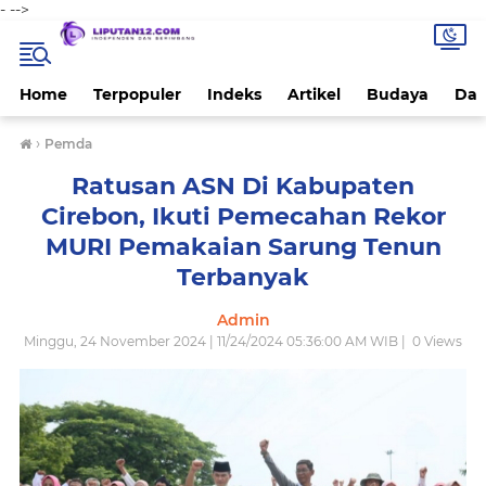
-
-->
Home
Terpopuler
Indeks
Artikel
Budaya
Dae
›
Pemda
Ratusan ASN Di Kabupaten
Cirebon, Ikuti Pemecahan Rekor
MURI Pemakaian Sarung Tenun
Terbanyak
Admin
Minggu, 24 November 2024 | 11/24/2024 05:36:00 AM WIB |
0
Views