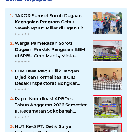
JAKOR Sumsel Soroti Dugaan
Kegagalan Program Cetak
Sawah Rp105 Miliar di Ogan Ilir,
Desak Kadis Pertanian Mundur
Warga Pamekasan Soroti
Dugaan Praktik Pengisian BBM
di SPBU Cem Manis, Minta
Klarifikasi dan Pengawasan
LHP Desa Megu Cilik Jangan
Dijadikan Formalitas !!! CIB
Desak Inspektorat Bongkar
Seluruh Fakta dan Hentikan
Dugaan Permainan Oknum
Rapat Koordinasi APBDes
Tahun Anggaran 2026 Semester
II, Kecamatan Sokobanah
Libatkan 12 Desa
HUT Ke-5 PT. Detik Surya