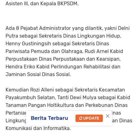
Asisten III, dan Kepala BKPSDM.
Ada 8 Pejabat Administrator yang dilantik, yakni Delni
Putra sebagai Sekretaris Dinas Lingkungan Hidup,
Henny Gustiningsih sebagai Sekretaris Dinas
Pariwisata Pemuda dan Olahraga, Rudi Arnel Kabid
Perpustakaan Dinas Perpustakaan dan Kearsipan,
Hendra Eriko Kabid Perlindungan Rehabilitasi dan
Jaminan Sosial Dinas Sosial.
Kemudian Rozi Alleni sebagai Sekretaris Kecamatan
Payakumbuh Selatan, Tanti Dewi Mulya sebagai Kabid
Tanaman Pangan Holtikultura dan Perkebunan Dinas
×
Pertanian, Rinta Sumadi Kabid Pengawasan Dinas
Berita Terbaru
UPDATE
Lingkungan Hidup, Syafrianto Kabid Kehumasan Dinas
Komunikasi dan Informatika.