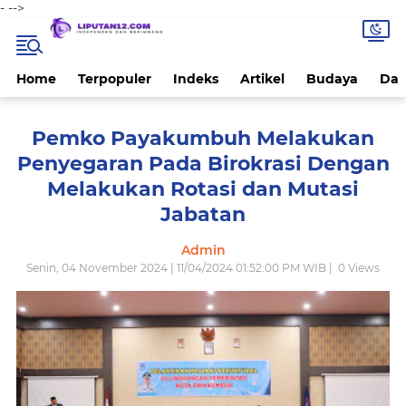
-
-->
Home
Terpopuler
Indeks
Artikel
Budaya
Dae
Pemko Payakumbuh Melakukan
Penyegaran Pada Birokrasi Dengan
Melakukan Rotasi dan Mutasi
Jabatan
Admin
Senin, 04 November 2024 | 11/04/2024 01:52:00 PM WIB |
0
Views