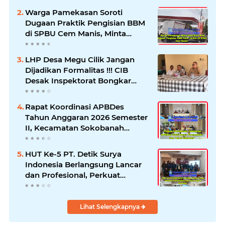
Warga Pamekasan Soroti
Dugaan Praktik Pengisian BBM
di SPBU Cem Manis, Minta
Klarifikasi dan Pengawasan
LHP Desa Megu Cilik Jangan
Dijadikan Formalitas !!! CIB
Desak Inspektorat Bongkar
Seluruh Fakta dan Hentikan
Dugaan Permainan Oknum
Rapat Koordinasi APBDes
Tahun Anggaran 2026 Semester
II, Kecamatan Sokobanah
Libatkan 12 Desa
HUT Ke-5 PT. Detik Surya
Indonesia Berlangsung Lancar
dan Profesional, Perkuat
Kompetensi Wartawan
Lihat Selengkapnya