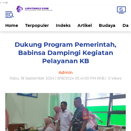
-
-->
Home
Terpopuler
Indeks
Artikel
Budaya
Dae
Dukung Program Pemerintah,
Babinsa Dampingi Kegiatan
Pelayanan KB
Admin
Rabu, 18 September 2024 | 9/18/2024 05:41:00 PM WIB |
0
Views