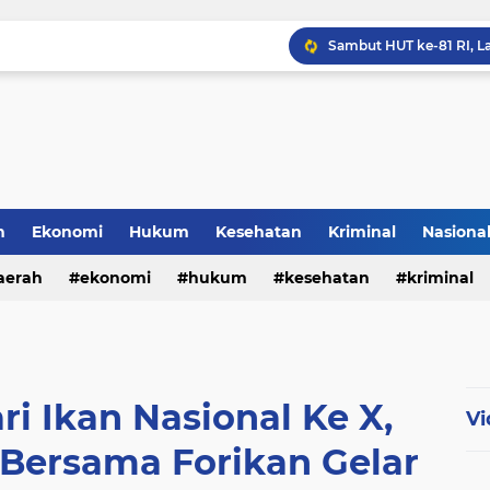
h
Ekonomi
Hukum
Kesehatan
Kriminal
Nasiona
al
aerah
ekonomi
hukum
kesehatan
kriminal
sosial
i Ikan Nasional Ke X,
Vi
 Bersama Forikan Gelar