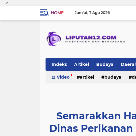
-
-->
HOME
Jum'at
7 Agu 2026
Indeks
Artikel
Budaya
Daera
Peristiwa
Video
Politik
artikel
TNI-Polri
budaya
sosi
d
peristiwa
politik
tni-polri
Semarakkan Har
Dinas Perikanan