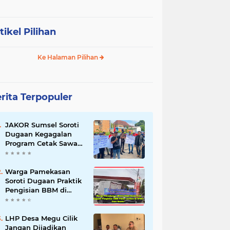
tikel Pilihan
Ke Halaman Pilihan
rita Terpopuler
JAKOR Sumsel Soroti
Dugaan Kegagalan
Program Cetak Sawah
Rp105 Miliar di Ogan
Ilir, Desak Kadis
Pertanian Mundur
Warga Pamekasan
Soroti Dugaan Praktik
Pengisian BBM di
SPBU Cem Manis,
Minta Klarifikasi dan
Pengawasan
LHP Desa Megu Cilik
Jangan Dijadikan