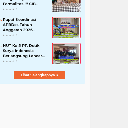
Formalitas !!! CIB
Desak Inspektorat
Bongkar Seluruh Fakta
dan Hentikan Dugaan
Rapat Koordinasi
Permainan Oknum
APBDes Tahun
Anggaran 2026
Semester II,
Kecamatan
Sokobanah Libatkan 12
HUT Ke-5 PT. Detik
Desa
Surya Indonesia
Berlangsung Lancar
dan Profesional,
Perkuat Kompetensi
Wartawan
Lihat Selengkapnya