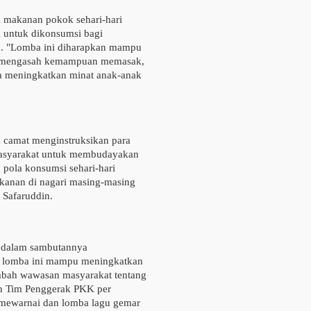
 makanan pokok sehari-hari
k untuk dikonsumsi bagi
an. "Lomba ini diharapkan mampu
am mengasah kemampuan memasak,
rta meningkatkan minat anak-anak
ra camat menginstruksikan para
masyarakat untuk membudayakan
 pola konsumsi sehari-hari
rikanan di nagari masing-masing
 Safaruddin.
o dalam sambutannya
m lomba ini mampu meningkatkan
mbah wawasan masyarakat tentang
ah Tim Penggerak PKK per
 mewarnai dan lomba lagu gemar