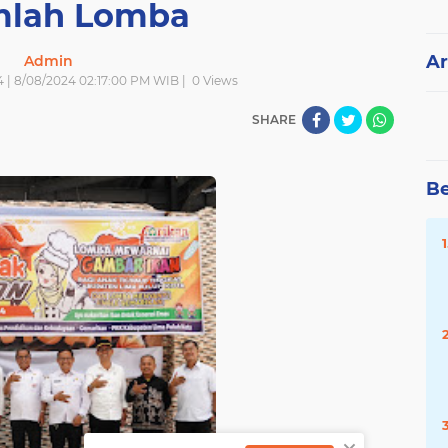
mlah Lomba
Ar
Admin
 | 8/08/2024 02:17:00 PM WIB |
0
Views
SHARE
Be