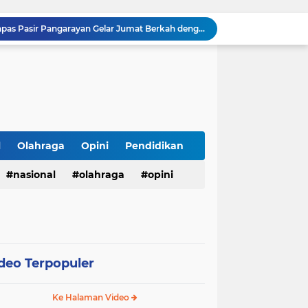
Sambut HUT ke-81 RI, Lapas Pasir Pangarayan Gelar Jumat Berkah dengan Berbagi Sembako kepada Warga Kurang Mampu
APBD Gelontorkan Rp. 23 Miliar untuk DPRD Sampang, Gedung Wakil Rakyat Malah Lengang Saat Jam Kerja
Tepis Isu Miring, AKD Karangbinangun Pastikan BUMDes Transparan dan Diawasi Ketat
Semarak HUT ke-81 RI, Lapas Kuningan Gelar Fun Walk, Donor Darah, Pemeriksaan Kesehatan hingga Bakti Sosial
Innalillahi, Cak Sholeh Pengacara "No Viral No Justice" Berpulang, Jenazah Akan Dimakamkan di Ponpes Singa Putih Pasuruan
Operasional SPPG 5 Bandengan berhenti sementara usai menu MBG di duga sebabkan keracunan bagaimana dengan air limbah SPPG 3 Bawu yang di duga cemari sumur warga.
Gerhana Matahari Total 12 Agustus 2026: Fenomena Langka, Apakah Bisa Dilihat dari Indonesia?
Meriahkan Final Piala Presiden 2026, Polresta Cirebon Gelar Nobar Persib vs Persebaya dan Bagi-Bagi Motor Listrik
l
Olahraga
Opini
Pendidikan
Ringkus Satu Orang Tersangka, Satresnarkoba Polres Payakumbuh Amankan Satu Paket Sabu
nasional
olahraga
opini
Wujudkan Semangat Merdeka, Lapas Pasir Pangarayan Gandeng Puskesmas Rambah Layani Pemeriksaan Kesehatan Gratis
deo Terpopuler
Ke Halaman Video