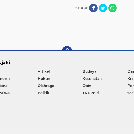
SHARE
ajahi
Artikel
Budaya
Da
nomi
Hukum
Kesehatan
Kri
ional
Olahraga
Opini
Pen
istiwa
Politik
TNI-Polri
sos