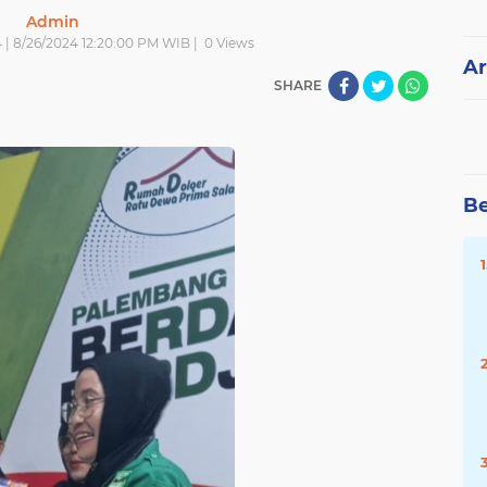
Admin
 | 8/26/2024 12:20:00 PM WIB |
0
Views
Ar
SHARE
Be