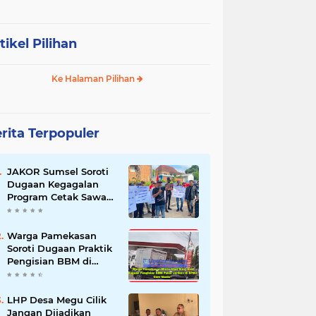
tikel Pilihan
Ke Halaman Pilihan
rita Terpopuler
JAKOR Sumsel Soroti
Dugaan Kegagalan
Program Cetak Sawah
Rp105 Miliar di Ogan
Ilir, Desak Kadis
Pertanian Mundur
Warga Pamekasan
Soroti Dugaan Praktik
Pengisian BBM di
SPBU Cem Manis,
Minta Klarifikasi dan
Pengawasan
LHP Desa Megu Cilik
Jangan Dijadikan