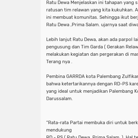
Ratu Dewa Menjelaskan ini tahapan yang su
ratusan tim relawan yang kita kukuhkan. 
ini membuat komunitas. Sehingga ikut b
Ratu Dewa ,Prima Salam. ujarnya saat diw
Lebih lanjut Ratu Dewa, akan ada parpol la
pengusung dan Tim Garda ( Gerakan Relaw
melakukan kegiatan dan pergerakan di ma
Terang nya .
Pembina GARRDA kota Palembang Zulfika
bahwa ketertarikannya dengan RD-PS kar
yang ideal untuk menjadikan Palembang 
Darussalam.
“Rata-rata Partai membuka diri untuk be
mendukung
RD - PS ( Ratu Dewa ,Prima Salam. ). Hal t