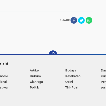
SHARE
ajahi
Artikel
Budaya
Da
nomi
Hukum
Kesehatan
Kri
ional
Olahraga
Opini
Pen
istiwa
Politik
TNI-Polri
sos