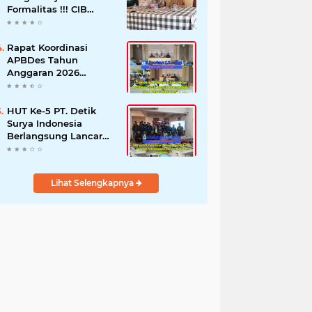
Formalitas !!! CIB
Desak Inspektorat
Bongkar Seluruh Fakta
dan Hentikan Dugaan
Rapat Koordinasi
Permainan Oknum
APBDes Tahun
Anggaran 2026
Semester II,
Kecamatan
Sokobanah Libatkan 12
HUT Ke-5 PT. Detik
Desa
Surya Indonesia
Berlangsung Lancar
dan Profesional,
Perkuat Kompetensi
Wartawan
Lihat Selengkapnya