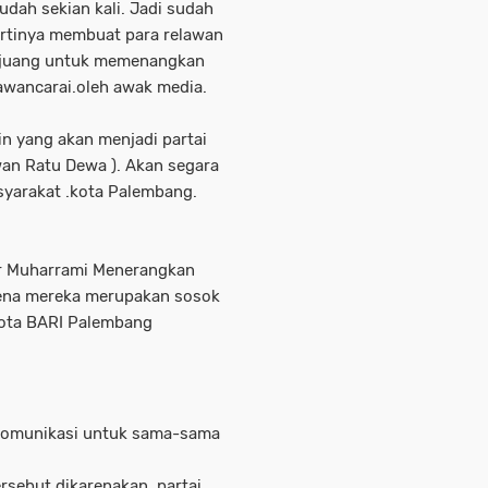
dah sekian kali. Jadi sudah
Artinya membuat para relawan
erjuang untuk memenangkan
awancarai.oleh awak media.
in yang akan menjadi partai
an Ratu Dewa ). Akan segara
syarakat .kota Palembang.
r Muharrami Menerangkan
ena mereka merupakan sosok
Kota BARI Palembang
rkomunikasi untuk sama-sama
ersebut dikarenakan, partai