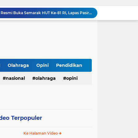
Kakanwil Ditjenpas Riau Resmi Buka Semarak HUT Ke-81 RI, Lapas Pasir Pangarayan Turunkan Tim Terbaik di Kakanwil Cup Mini Soccer
tusan Botol Miras Ilegal dalam Ops Pekat
Wujudkan Semangat Merdeka, Lapas Pasir Pangarayan Gandeng Puskesmas Rambah Layani Pemeriksaan Kesehatan Gratis
Sambut HUT ke-81 RI, Lapas Pasir Pangarayan Gelar Jumat Berkah dengan Berbagi Sembako kepada Warga Kurang Mampu
APBD Gelontorkan Rp. 23 Miliar untuk DPRD Sampang, Gedung Wakil Rakyat Malah Lengang Saat Jam Kerja
Tepis Isu Miring, AKD Karangbinangun Pastikan BUMDes Transparan dan Diawasi Ketat
Semarak HUT ke-81 RI, Lapas Kuningan Gelar Fun Walk, Donor Darah, Pemeriksaan Kesehatan hingga Bakti Sosial
Innalillahi, Cak Sholeh Pengacara "No Viral No Justice" Berpulang, Jenazah Akan Dimakamkan di Ponpes Singa Putih Pasuruan
l
Olahraga
Opini
Pendidikan
Operasional SPPG 5 Bandengan berhenti sementara usai menu MBG di duga sebabkan keracunan bagaimana dengan air limbah SPPG 3 Bawu yang di duga cemari sumur warga.
nasional
olahraga
opini
Ciptakan Rasa Aman, Polsek Kalitengah Gelar Commander Wish Pagi di 3 Titik Rawan LAMONGAN
deo Terpopuler
Ke Halaman Video