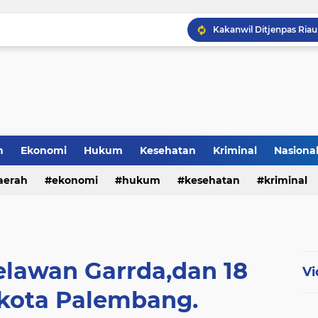
Polresta Cirebon Sita Ra
h
Ekonomi
Hukum
Kesehatan
Kriminal
Nasiona
al
aerah
ekonomi
hukum
kesehatan
kriminal
sosial
elawan Garrda,dan 18
Vi
kota Palembang.