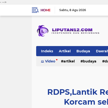
-
-->
HOME
Sabtu
8 Agu 2026
Indeks
Artikel
Budaya
Daera
Peristiwa
Video
Politik
artikel
TNI-Polri
budaya
sosi
d
peristiwa
politik
tni-polri
RDPS,Lantik R
Korcam se