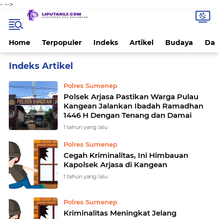
-
-->
Home
Terpopuler
Indeks
Artikel
Budaya
Dae
Home
Currently Browsing: Polres Sumenep
Polres Sumenep
Polsek Arjasa Pastikan Warga Pulau
Kangean Jalankan Ibadah Ramadhan
1446 H Dengan Tenang dan Damai
1 tahun yang lalu
Polres Sumenep
Cegah Kriminalitas, Ini Himbauan
Kapolsek Arjasa di Kangean
1 tahun yang lalu
Polres Sumenep
Kriminalitas Meningkat Jelang