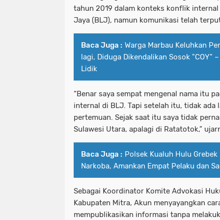
tahun 2019 dalam konteks konflik interna
Jaya (BLJ), namun komunikasi telah terput
Baca Juga :
Warga Marbau Keluhkan Pe
lagi, Diduga Dikendalikan Sosok "COY" – 
Lidik
“Benar saya sempat mengenal nama itu pada
internal di BLJ. Tapi setelah itu, tidak ad
pertemuan. Sejak saat itu saya tidak pern
Sulawesi Utara, apalagi di Ratatotok,” ujar
Baca Juga :
Polsek Kualuh Hulu Grebek 
Narkoba, Amankan Empat Pelaku dan Sab
Sebagai Koordinator Komite Advokasi Huk
Kabupaten Mitra, Akun menyayangkan car
mempublikasikan informasi tanpa melakuka