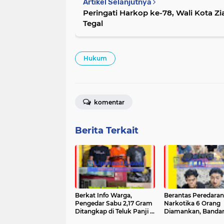
Artikel Selanjutnya
Peringati Harkop ke-78, Wali Kota Z
Tegal
Hukum
komentar
Berita Terkait
Berkat Info Warga,
Berantas Peredaran
Pengedar Sabu 2,17 Gram
Narkotika 6 Orang
Ditangkap di Teluk Panji II
Diamankan, Bandar
– Barang Bukti Beragam
Kurir Diringkus