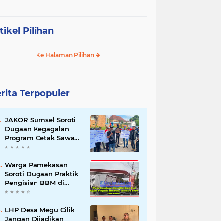
tikel Pilihan
Ke Halaman Pilihan
rita Terpopuler
JAKOR Sumsel Soroti
Dugaan Kegagalan
Program Cetak Sawah
Rp105 Miliar di Ogan
Ilir, Desak Kadis
Pertanian Mundur
Warga Pamekasan
Soroti Dugaan Praktik
Pengisian BBM di
SPBU Cem Manis,
Minta Klarifikasi dan
Pengawasan
LHP Desa Megu Cilik
Jangan Dijadikan