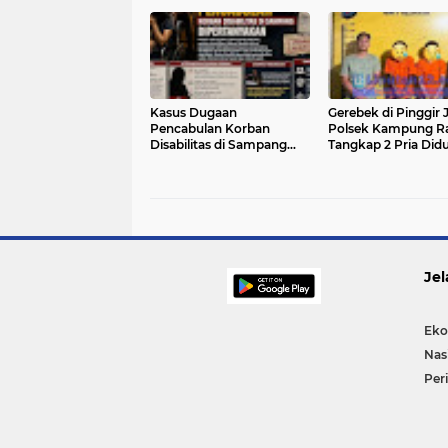
Disita
Satresnarkoba Polr
– Sita Shabu Lebih D
Gram
Kasus Dugaan
Gerebek di Pinggir J
Pencabulan Korban
Polsek Kampung R
Disabilitas di Sampang
Tangkap 2 Pria Did
Hampir Sebulan –
Jaringan Sabu – La
Penyidikan Tertunda
Masyarakat Jadi Ku
Menunggu Pemeriksaan
Sukses
Saksi Ahli
Jel
Eko
Nas
Per