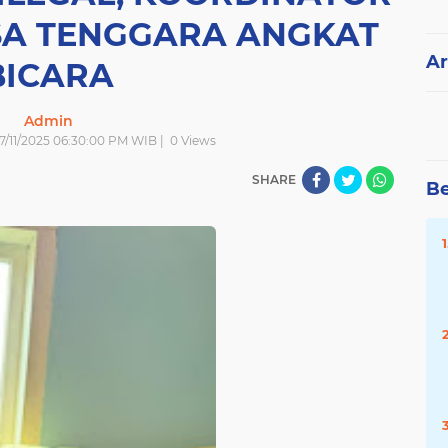
SA TENGGARA ANGKAT
Ar
BICARA
Admin
| 7/11/2025 06:30:00 PM WIB |
0
Views
SHARE
Be