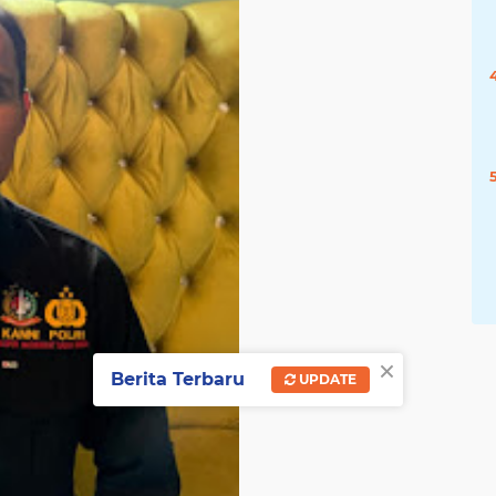
×
Berita Terbaru
UPDATE