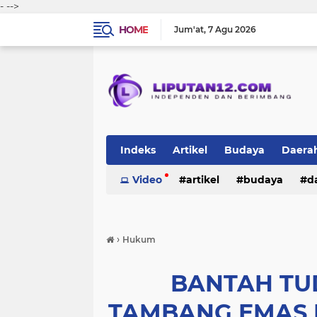
-
-->
HOME
Jum'at
7 Agu 2026
Indeks
Artikel
Budaya
Daera
Peristiwa
Video
Politik
artikel
TNI-Polri
budaya
sosi
d
peristiwa
politik
tni-polri
›
Hukum
BANTAH TU
TAMBANG EMAS 