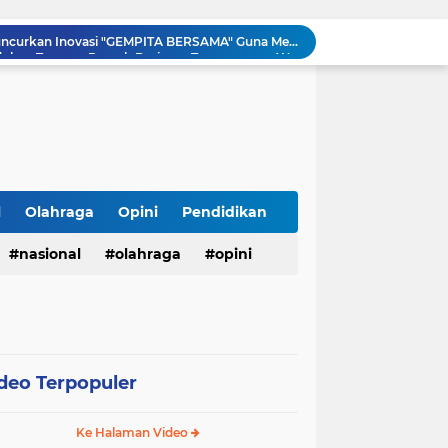
LSM TOPAN RI Resmi Adukan Temuan Proyek Drainase Tenggumung Wetan ke Ditkrimsus Polda Jatim dan Kejati Jatim
Revitalisasi SD Negeri Banjarejo: Bangun Lima Ruang Kelas dan Ruang Administrasi, Hadirkan Harapan Baru bagi Siswa
Kasubag TU Lapas Pasir Pangarayan Wakili Kalapas Hadiri Bulan Bakti Pramuka 2026 Tingkat Kabupaten Rokan Hulu
LHP Desa Megu Cilik Jangan Dijadikan Formalitas !!! CIB Desak Inspektorat Bongkar Seluruh Fakta dan Hentikan Dugaan Permainan Oknum
Ari Andreansyah Asal Sampang Lolos ke Top 37 Group 5 D'Academy 8, Raih 3 Standing Ovation
Meriahkan Final Piala Presiden 2026, Polresta Cirebon Gelar Nobar Persib vs Persebaya dan Bagi-Bagi Motor Listrik
Ringkus Satu Orang Tersangka, Satresnarkoba Polres Payakumbuh Amankan Satu Paket Sabu
Walikota Zulmaeta Melantik Pengurus Baru KONI Kota Payakumbuh Masa Bakti 2026-2030
l
Olahraga
Opini
Pendidikan
Walikota Payakumbuh Bersama BPIP Dan Anggota Komisi XIII DPR RI Arizal Aziz Gelar Sosialisasi Empat Pilar MPR RI.
nasional
olahraga
opini
Pemko Payakumbuh Luncurkan Inovasi "GEMPITA BERSAMA" Guna Mendorong Pemanfaatan Pekarangan Sebagai Sumber Pangan Keluarga
deo Terpopuler
Ke Halaman Video