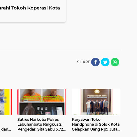
iarahi Tokoh Koperasi Kota
SHARE
Satres Narkoba Polres
Karyawan Toko
Labuhanbatu Ringkus 2
Handphone di Solok Kota
 dan
Pengedar, Sita Sabu 5,72
Gelapkan Uang Rp9 Juta
Gram dan 1 Mobil –
Akibat Kecanduan Judi