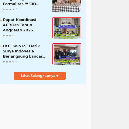
Formalitas !!! CIB
Desak Inspektorat
Bongkar Seluruh Fakta
dan Hentikan Dugaan
Rapat Koordinasi
Permainan Oknum
APBDes Tahun
Anggaran 2026
Semester II,
Kecamatan
Sokobanah Libatkan 12
HUT Ke-5 PT. Detik
Desa
Surya Indonesia
Berlangsung Lancar
dan Profesional,
Perkuat Kompetensi
Wartawan
Lihat Selengkapnya