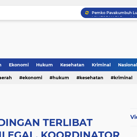
h
Ekonomi
Hukum
Kesehatan
Kriminal
Nasiona
al
aerah
ekonomi
hukum
kesehatan
kriminal
sosial
Vi
DINGAN TERLIBAT
ILEGAL, KOORDINATOR