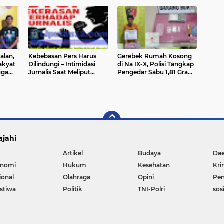
es Siak
Pemasok "Inyang" Masih
Online – Cerita Hipnotis
ari 11
Dalam Pengejaran
Runtuh Saat Diperiksa
Polisi
alan,
Kebebasan Pers Harus
Gerebek Rumah Kosong
akyat
Dilindungi – Intimidasi
di Na IX-X, Polisi Tangkap
uga
Jurnalis Saat Meliput
Pengedar Sabu 1,81 Gram
poran
Proyek Irigasi di Sampang
– Jaringan Peredaran
nci
Tak Bisa Ditoleransi
Akan Ditelusuri
ajahi
Artikel
Budaya
Da
nomi
Hukum
Kesehatan
Kri
ional
Olahraga
Opini
Pen
istiwa
Politik
TNI-Polri
sos