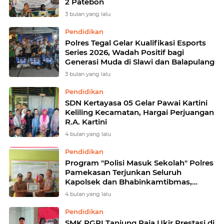
2 Patebon
3 bulan yang lalu
Pendidikan
Polres Tegal Gelar Kualifikasi Esports
Series 2026, Wadah Positif bagi
Generasi Muda di Slawi dan Balapulang
3 bulan yang lalu
Pendidikan
SDN Kertayasa 05 Gelar Pawai Kartini
Keliling Kecamatan, Hargai Perjuangan
R.A. Kartini
4 bulan yang lalu
Pendidikan
Program "Polisi Masuk Sekolah" Polres
Pamekasan Terjunkan Seluruh
Kapolsek dan Bhabinkamtibmas,
Fokus Tekan Kenakalan Remaja
4 bulan yang lalu
Pendidikan
SMK PGRI Tanjung Raja Ukir Prestasi di