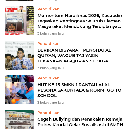
Pendidikan
Momentum Hardiknas 2026, Kacabdin
Tegaskan Pentingnya Seluruh Elemen
Masyarakat Mendukung Terciptanya
Prestasi Pendidikan
3 bulan yang lalu
Pendidikan
BERIKAN BISYARAH PENGHAFAL
QUR'AN, WAGUB TAJ YASIN
TEKANKAN AL-QUR'AN SEBAGAI
FONDASI MORAL PEMBANGUNAN
3 bulan yang lalu
Pendidikan
HUT KE-13 SMKN 1 RANTAU ALAI:
PESONA SAKUNTALA & KORMI GO TO
SCHOOL
3 bulan yang lalu
Pendidikan
Cegah Bullying dan Kenakalan Remaja,
Polres Kendal Gelar Sosialisasi di SMPN