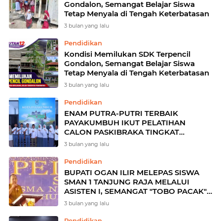
Gondalon, Semangat Belajar Siswa
Tetap Menyala di Tengah Keterbatasan
3 bulan yang lalu
Pendidikan
Kondisi Memilukan SDK Terpencil
Gondalon, Semangat Belajar Siswa
Tetap Menyala di Tengah Keterbatasan
3 bulan yang lalu
Pendidikan
ENAM PUTRA-PUTRI TERBAIK
PAYAKUMBUH IKUT PELATIHAN
CALON PASKIBRAKA TINGKAT
PROVINSI
3 bulan yang lalu
Pendidikan
BUPATI OGAN ILIR MELEPAS SISWA
SMAN 1 TANJUNG RAJA MELALUI
ASISTEN I, SEMANGAT "TOBO PACAK"
DIHARAPKAN BAWA KEMAJUAN
3 bulan yang lalu
Pendidikan