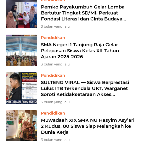
Pemko Payakumbuh Gelar Lomba
Bertutur Tingkat SD/MI, Perkuat
Fondasi Literasi dan Cinta Budaya
Lokal Generasi Muda
3 bulan yang lalu
Pendidikan
SMA Negeri 1 Tanjung Raja Gelar
Pelepasan Siswa Kelas XII Tahun
Ajaran 2025-2026
3 bulan yang lalu
Pendidikan
SULTENG VIRAL — Siswa Berprestasi
Lulus ITB Terkendala UKT, Warganet
Soroti Ketidaksetaraan Akses
Pendidikan
3 bulan yang lalu
Pendidikan
Muwadaah XIX SMK NU Hasyim Asy’ari
2 Kudus, 80 Siswa Siap Melangkah ke
Dunia Kerja
3 bulan yang lalu