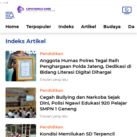
-
-->
Home
Terpopuler
Indeks
Artikel
Budaya
Dae
Home
Currently Browsing: Pendidikan
Pendidikan
Anggota Humas Polres Tegal Raih
Penghargaan Polda Jateng, Dedikasi di
Bidang Literasi Digital Dihargai
3 bulan yang lalu
Pendidikan
Cegah Bullying dan Narkoba Sejak
Dini, Polisi Ngawi Edukasi 920 Pelajar
SMPN 1 Geneng
3 bulan yang lalu
Pendidikan
Kondisi Memilukan SD Terpencil