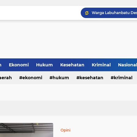
Polresta Cirebon Sita Ra
h
Ekonomi
Hukum
Kesehatan
Kriminal
Nasiona
al
aerah
ekonomi
hukum
kesehatan
kriminal
KRYD Polsek Mangoli Ba
sosial
Opini