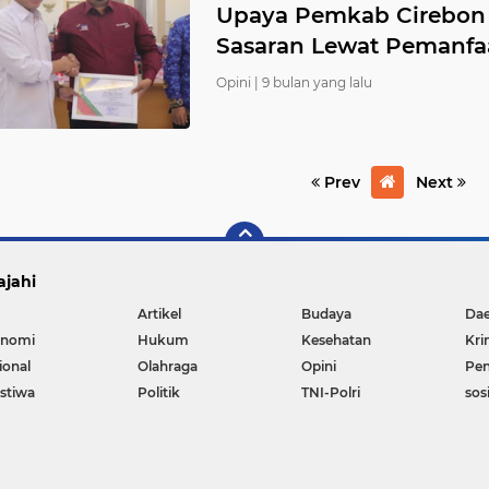
Upaya Pemkab Cirebon 
Sasaran Lewat Pemanf
Opini |
9 bulan yang lalu
Prev
Next
ajahi
Artikel
Budaya
Da
nomi
Hukum
Kesehatan
Kri
ional
Olahraga
Opini
Pen
istiwa
Politik
TNI-Polri
sos