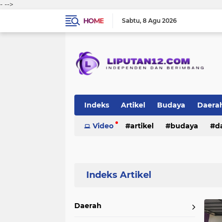
-
-->
HOME
Sabtu
8 Agu 2026
Indeks
Artikel
Budaya
Daera
Peristiwa
Video
Politik
artikel
TNI-Polri
budaya
sosi
d
peristiwa
politik
tni-polri
Home
Currently Browsing: Opini
Daerah