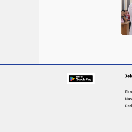
Jel
Eko
Nas
Per