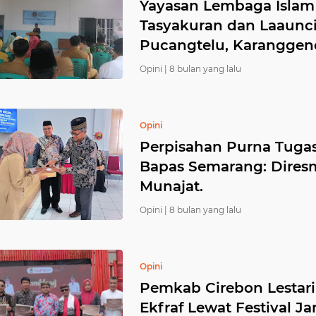
Yayasan Lembaga Islam 
Tasyakuran dan Laaunci
Pucangtelu, Karangge
Opini |
8 bulan yang lalu
Opini
Perpisahan Purna Tug
Bapas Semarang: Dires
Munajat.
Opini |
8 bulan yang lalu
Opini
Pemkab Cirebon Lestar
Ekfraf Lewat Festival J