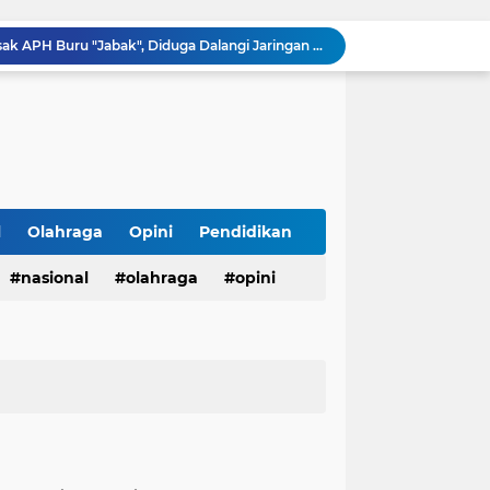
Warga Labuhanbatu Desak APH Buru "Jabak", Diduga Dalangi Jaringan Sabu yang Kembali Merajalela
Semarak HUT ke-81 RI, Kades Pangelen Zainal Abidin Gelar Jalan Sehat Bersama Warga
Warga Kelurahan Aur Kuning Payakumbuh Krisis Air Bersih, Distribusi PDAM Sering Mati Total.
Warga Grand Talago Resah, Air PDAM Mati 2 Minggu, Kinerja PDAM Payakumbuh Disorot
Ciptakan Rasa Aman, Polsek Kalitengah Gelar Commander Wish Pagi di 3 Titik Rawan LAMONGAN
Kakanwil Ditjenpas Riau Resmi Buka Semarak HUT Ke-81 RI, Lapas Pasir Pangarayan Turunkan Tim Terbaik di Kakanwil Cup Mini Soccer
tusan Botol Miras Ilegal dalam Ops Pekat
Wujudkan Semangat Merdeka, Lapas Pasir Pangarayan Gandeng Puskesmas Rambah Layani Pemeriksaan Kesehatan Gratis
l
Olahraga
Opini
Pendidikan
Sambut HUT ke-81 RI, Lapas Pasir Pangarayan Gelar Jumat Berkah dengan Berbagi Sembako kepada Warga Kurang Mampu
nasional
olahraga
opini
rat: Razia Miras Amankan 24 Botol Cap Tikus