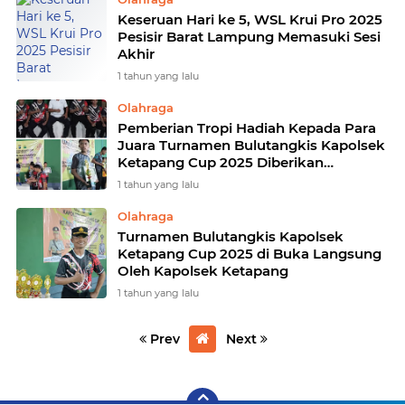
Keseruan Hari ke 5, WSL Krui Pro 2025
Pesisir Barat Lampung Memasuki Sesi
Akhir
1 tahun yang lalu
Olahraga
Pemberian Tropi Hadiah Kepada Para
Juara Turnamen Bulutangkis Kapolsek
Ketapang Cup 2025 Diberikan
Langsung Oleh Kapolsek Dan Camat
1 tahun yang lalu
Ketapang
Olahraga
Turnamen Bulutangkis Kapolsek
Ketapang Cup 2025 di Buka Langsung
Oleh Kapolsek Ketapang
1 tahun yang lalu
Prev
Next