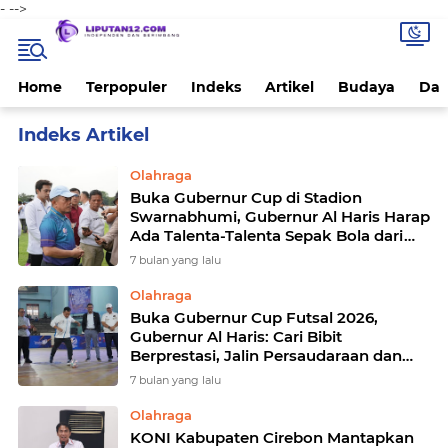
-
-->
Home
Terpopuler
Indeks
Artikel
Budaya
Dae
Home
Currently Browsing: Olahraga
Olahraga
Buka Gubernur Cup di Stadion
Swarnabhumi, Gubernur Al Haris Harap
Ada Talenta-Talenta Sepak Bola dari
Jambi
7 bulan yang lalu
Olahraga
Buka Gubernur Cup Futsal 2026,
Gubernur Al Haris: Cari Bibit
Berprestasi, Jalin Persaudaraan dan
Jaga Sportivitas
7 bulan yang lalu
Olahraga
KONI Kabupaten Cirebon Mantapkan