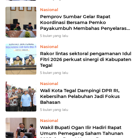
Nasional
Pemprov Sumbar Gelar Rapat
Koordinasi Bersama Pemko
Payakumbuh Membahas Penyelarasan
Program Pembangunan 2026-2027
5 bulan yang lalu
Nasional
Rakor lintas sektoral pengamanan Idul
Fitri 2026 perkuat sinergi di Kabupaten
Tegal
5 bulan yang lalu
Nasional
Wali Kota Tegal Dampingi DPR RI,
Kebersihan Pelabuhan Jadi Fokus
Bahasan
5 bulan yang lalu
Nasional
Wakil Bupati Ogan Ilir Hadiri Rapat
Umum Pemegang Saham Tahunan