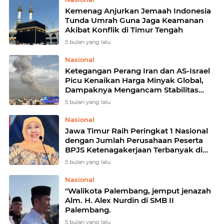
Kemenag Anjurkan Jemaah Indonesia
Tunda Umrah Guna Jaga Keamanan
Akibat Konflik di Timur Tengah
5 bulan yang lalu
Nasional
Ketegangan Perang Iran dan AS-Israel
Picu Kenaikan Harga Minyak Global,
Dampaknya Mengancam Stabilitas
Ekonomi Indonesia
5 bulan yang lalu
Nasional
Jawa Timur Raih Peringkat 1 Nasional
dengan Jumlah Perusahaan Peserta
BPJS Ketenagakerjaan Terbanyak di
Tahun 2025
5 bulan yang lalu
Nasional
"Walikota Palembang, jemput jenazah
Alm. H. Alex Nurdin di SMB II
Palembang.
5 bulan yang lalu