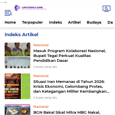
-
-->
Home
Terpopuler
Indeks
Artikel
Budaya
Dae
Home
Currently Browsing: Nasional
Nasional
Masuk Program Kolaborasi Nasional,
Bupati Tegal Perkuat Kualitas
Pendidikan Dasar
4 bulan yang lalu
Nasional
Situasi Iran Memanas di Tahun 2026:
Krisis Ekonomi, Gelombang Protes,
dan Ketegangan Militer Kembangkan
Ancaman Ketidakstabilan
4 bulan yang lalu
Nasional
BGN Bakal Sikat Mitra MBG Nakal,