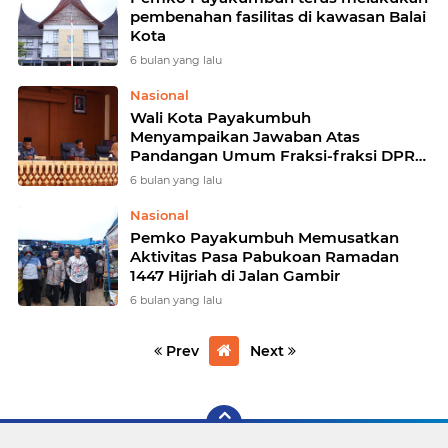
pembenahan fasilitas di kawasan Balai
Kota
6 bulan yang lalu
Nasional
Wali Kota Payakumbuh
Menyampaikan Jawaban Atas
Pandangan Umum Fraksi-fraksi DPRD
Kota Payakumbuh Terhadap Empat
6 bulan yang lalu
Ranperda
Nasional
Pemko Payakumbuh Memusatkan
Aktivitas Pasa Pabukoan Ramadan
1447 Hijriah di Jalan Gambir
6 bulan yang lalu
Prev
Next