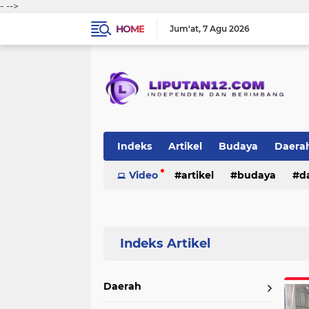
-
-->
HOME
Jum'at
7 Agu 2026
Indeks
Artikel
Budaya
Daera
Peristiwa
Video
Politik
artikel
TNI-Polri
budaya
sosi
d
peristiwa
politik
tni-polri
Home
Currently Browsing: Budaya
Daerah