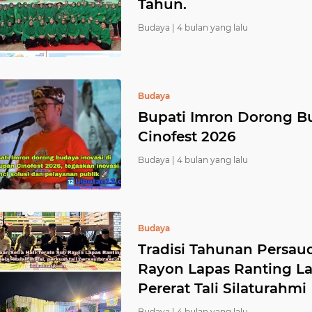
Tahun.
Budaya |
4 bulan yang lalu
Budaya
Bupati Imron Dorong B
Cinofest 2026
Budaya |
4 bulan yang lalu
Budaya
Tradisi Tahunan Persaud
Rayon Lapas Ranting La
Pererat Tali Silaturahmi
Budaya |
4 bulan yang lalu