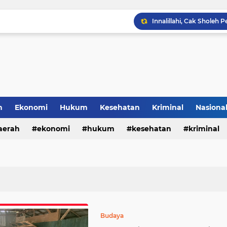
h
Ekonomi
Hukum
Kesehatan
Kriminal
Nasiona
al
aerah
ekonomi
hukum
kesehatan
kriminal
sosial
Budaya