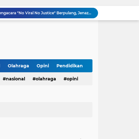
Innalillahi, Cak Sholeh Pengacara "No Viral No Justice" Berpulang, Jenazah Akan Dimakamkan di Ponpes Singa Putih Pasuruan
Operasional SPPG 5 Bandengan berhenti sementara usai menu MBG di duga sebabkan keracunan bagaimana dengan air limbah SPPG 3 Bawu yang di duga cemari sumur warga.
Gerhana Matahari Total 12 Agustus 2026: Fenomena Langka, Apakah Bisa Dilihat dari Indonesia?
Meriahkan Final Piala Presiden 2026, Polresta Cirebon Gelar Nobar Persib vs Persebaya dan Bagi-Bagi Motor Listrik
Ringkus Satu Orang Tersangka, Satresnarkoba Polres Payakumbuh Amankan Satu Paket Sabu
Wujudkan Semangat Merdeka, Lapas Pasir Pangarayan Gandeng Puskesmas Rambah Layani Pemeriksaan Kesehatan Gratis
Sambut HUT ke-81 RI, Lapas Pasir Pangarayan Gelar Jumat Berkah dengan Berbagi Sembako kepada Warga Kurang Mampu
APBD Gelontorkan Rp. 23 Miliar untuk DPRD Sampang, Gedung Wakil Rakyat Malah Lengang Saat Jam Kerja
l
Olahraga
Opini
Pendidikan
Tepis Isu Miring, AKD Karangbinangun Pastikan BUMDes Transparan dan Diawasi Ketat
nasional
olahraga
opini
Semarak HUT ke-81 RI, Lapas Kuningan Gelar Fun Walk, Donor Darah, Pemeriksaan Kesehatan hingga Bakti Sosial